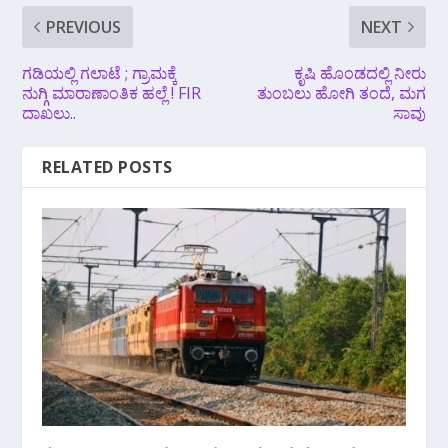
PREVIOUS
NEXT
ಗಡಿಯಲ್ಲಿ ಗಲಾಟೆ ; ಗ್ರಾಮಕ್ಕೆ
ಕೃಷಿ ಹೊಂಡದಲ್ಲಿ ನೀರು
ನುಗ್ಗಿ ಮಾರಾಣಾಂತಿಕ ಹಲ್ಲೆ ! FIR
ತುಂಬಲು ಹೋಗಿ ತಂದೆ, ಮಗ
ದಾಖಲು..
ಸಾವು
RELATED POSTS