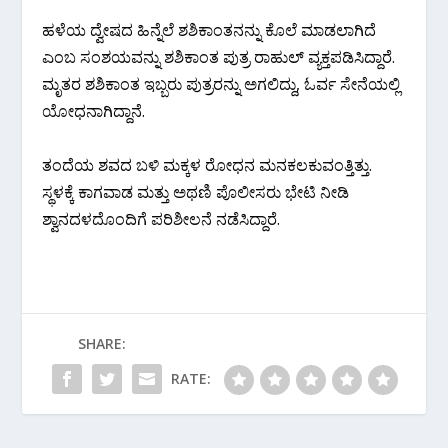
ಹಳೆಯ ದ್ವೇಷದ ಹಿನ್ನೆಲೆ ಶಶಿಕಾಂತನನ್ನು ಕೊಲೆ ಮಾಡಲಾಗಿದೆ
ಎಂಬ ಸಂಶಯವನ್ನು ಶಶಿಕಾಂತ ಪುತ್ರ ರಾಹುಲ್ ವ್ಯಕ್ತಪಡಿಸಿದ್ದಾರೆ.
ಮೃತರ ಶಶಿಕಾಂತ ಇಬ್ಬರು ಪುತ್ರರನ್ನು ಅಗಲಿದ್ದು, ಓರ್ವ ಸೇನೆಯಲ್ಲಿ
ಯೋಧನಾಗಿದ್ದಾನೆ.
ತಂದೆಯ ಶವದ ಬಳಿ ಮಕ್ಕಳ ರೋಧನ ಮನಕಲಕುವಂತ್ತಿತ್ತು.
ಸ್ಥಳಕ್ಕೆ ಕಾಗವಾಡ ಮತ್ತು ಅಥಣಿ ಪೊಲೀಸರು ಭೇಟಿ ನೀಡಿ
ಶ್ವಾನದಳದೊಂದಿಗೆ ಪರಿಶೀಲನೆ ನಡೆಸಿದ್ದಾರೆ.
SHARE:
RATE: