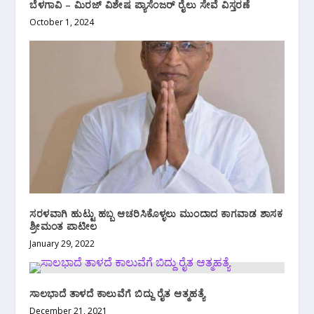
ಬೆಳಗಾವಿ – ಮಿರಜ್ ವಿಶೇಷ ಪ್ಯಾಸೆಂಜರ್ ರೈಲು ಸೇವೆ ವಿಸ್ತರಣೆ
October 1, 2024
ಸರಳವಾಗಿ ಹುಟ್ಟು ಹಬ್ಬ ಆಚರಿಸಿಕೊಳ್ಳಲು ಮುಂದಾದ ಕಾಗವಾಡ ಶಾಸಕ
ಶ್ರೀಮಂತ ಪಾಟೀಲ‌
January 29, 2022
ಸಾಲಭಾದೆ ತಾಳದೆ ಕಾಲುವೆಗೆ ಬಿದ್ದು ರೈತ ಆತ್ಮಹತ್ಯೆ
December 21, 2021