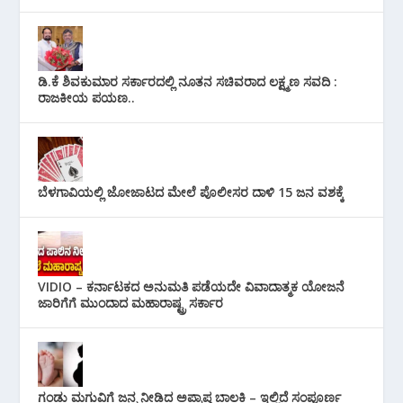
ಡಿ.ಕೆ ಶಿವಕುಮಾರ ಸರ್ಕಾರದಲ್ಲಿ ನೂತನ ಸಚಿವರಾದ ಲಕ್ಷ್ಮಣ ಸವದಿ :
ರಾಜಕೀಯ ಪಯಣ..
ಬೆಳಗಾವಿಯಲ್ಲಿ ಜೋಜಾಟದ ಮೇಲೆ ಪೊಲೀಸರ ದಾಳಿ 15 ಜನ ವಶಕ್ಕೆ
VIDIO – ಕರ್ನಾಟಕದ ಅನುಮತಿ ಪಡೆಯದೇ ವಿವಾದಾತ್ಮಕ ಯೋಜನೆ
ಜಾರಿಗೆಗೆ ಮುಂದಾದ ಮಹಾರಾಷ್ಟ್ರ ಸರ್ಕಾರ
ಗಂಡು ಮಗುವಿಗೆ ಜನ್ಮ ನೀಡಿದ ಅಪ್ರಾಪ್ತ ಬಾಲಕಿ – ಇಲ್ಲಿದೆ ಸಂಪೂರ್ಣ