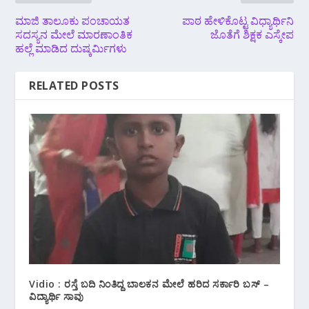
ಮಾಜಿ ತಾಲೂಕು ಪಂಚಾಯತ
ಪಾಠ ಹೇಳಿಕೊಟ್ಟ ವಿಧ್ಯಾರ್ಥಿನಿ
ಸದಸ್ಯನ ಮೇಲೆ ಮಾರಣಾಂತಿಕ
ಜೊತೆಗೆ ಶಿಕ್ಷಕ ಎಸ್ಕೇಪ
ಹಲ್ಲೆ ಮಾಡಿದ ದುಷ್ಕರ್ಮಿಗಳು
RELATED POSTS
Vidio : ರಸ್ತೆ ಬದಿ ನಿಂತಿದ್ದ ಬಾಲಕನ ಮೇಲೆ ಹರಿದ ಸರ್ಕಾರಿ ಬಸ್ –
ವಿದ್ಯಾರ್ಥಿ ಸಾವು