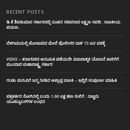
RECENT POSTS
ಡಿ.ಕೆ ಶಿವಕುಮಾರ ಸರ್ಕಾರದಲ್ಲಿ ನೂತನ ಸಚಿವರಾದ ಲಕ್ಷ್ಮಣ ಸವದಿ : ರಾಜಕೀಯ
ಪಯಣ..
ಬೆಳಗಾವಿಯಲ್ಲಿ ಜೋಜಾಟದ ಮೇಲೆ ಪೊಲೀಸರ ದಾಳಿ 15 ಜನ ವಶಕ್ಕೆ
VIDIO – ಕರ್ನಾಟಕದ ಅನುಮತಿ ಪಡೆಯದೇ ವಿವಾದಾತ್ಮಕ ಯೋಜನೆ ಜಾರಿಗೆಗೆ
ಮುಂದಾದ ಮಹಾರಾಷ್ಟ್ರ ಸರ್ಕಾರ
ಗಂಡು ಮಗುವಿಗೆ ಜನ್ಮ ನೀಡಿದ ಅಪ್ರಾಪ್ತ ಬಾಲಕಿ – ಇಲ್ಲಿದೆ ಸಂಪೂರ್ಣ ಮಾಹಿತಿ
ಪತ್ರಕರ್ತರ ಸೋಗಿನಲ್ಲಿ ಬಂದು 1.60 ಲಕ್ಷ ಹಣ ಸುಲಿಗೆ : ನಾಲ್ವರು
ಯೂಟ್ಯೂಬರ್‌ಗಳ ಬಂಧನ