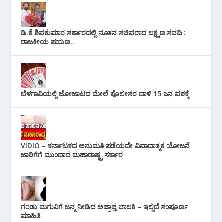
ಡಿ.ಕೆ ಶಿವಕುಮಾರ ಸರ್ಕಾರದಲ್ಲಿ ನೂತನ ಸಚಿವರಾದ ಲಕ್ಷ್ಮಣ ಸವದಿ :
ರಾಜಕೀಯ ಪಯಣ..
ಬೆಳಗಾವಿಯಲ್ಲಿ ಜೋಜಾಟದ ಮೇಲೆ ಪೊಲೀಸರ ದಾಳಿ 15 ಜನ ವಶಕ್ಕೆ
VIDIO – ಕರ್ನಾಟಕದ ಅನುಮತಿ ಪಡೆಯದೇ ವಿವಾದಾತ್ಮಕ ಯೋಜನೆ
ಜಾರಿಗೆಗೆ ಮುಂದಾದ ಮಹಾರಾಷ್ಟ್ರ ಸರ್ಕಾರ
ಗಂಡು ಮಗುವಿಗೆ ಜನ್ಮ ನೀಡಿದ ಅಪ್ರಾಪ್ತ ಬಾಲಕಿ – ಇಲ್ಲಿದೆ ಸಂಪೂರ್ಣ
ಮಾಹಿತಿ