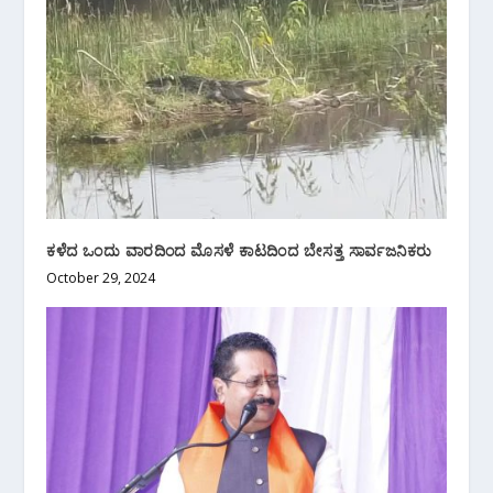
ಕಳೆದ ಒಂದು ವಾರದಿಂದ ಮೊಸಳೆ ಕಾಟದಿಂದ ಬೇಸತ್ತ ಸಾರ್ವಜನಿಕರು
October 29, 2024