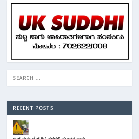
RECENT POSTS
ಬಸ್ ಮತ್ತು ಬೈಕ್ ಡಿಕ್ಕಿ ಸ್ಥಳದಲ್ಲಿ ಮೂವರ ಸಾವು