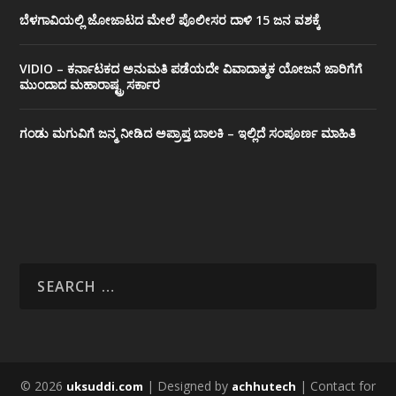
ಬೆಳಗಾವಿಯಲ್ಲಿ ಜೋಜಾಟದ ಮೇಲೆ ಪೊಲೀಸರ ದಾಳಿ 15 ಜನ ವಶಕ್ಕೆ
VIDIO – ಕರ್ನಾಟಕದ ಅನುಮತಿ ಪಡೆಯದೇ ವಿವಾದಾತ್ಮಕ ಯೋಜನೆ ಜಾರಿಗೆಗೆ
ಮುಂದಾದ ಮಹಾರಾಷ್ಟ್ರ ಸರ್ಕಾರ
ಗಂಡು ಮಗುವಿಗೆ ಜನ್ಮ ನೀಡಿದ ಅಪ್ರಾಪ್ತ ಬಾಲಕಿ – ಇಲ್ಲಿದೆ ಸಂಪೂರ್ಣ ಮಾಹಿತಿ
© 2026
| Designed by
| Contact for
uksuddi.com
achhutech