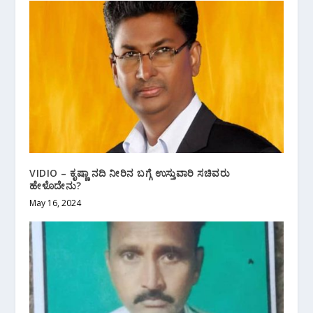
VIDIO – ಕೃಷ್ಣಾ ನದಿ ನೀರಿನ ಬಗ್ಗೆ ಉಸ್ತುವಾರಿ ಸಚಿವರು
ಹೇಳೊದೇನು?
May 16, 2024