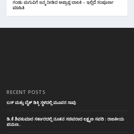
ಗಂಡು ಮಗುವಿಗೆ ಜನ್ಮ ನೀಡಿದ ಅಪ್ರಾಪ್ತ ಬಾಲಕಿ – ಇಲ್ಲಿದೆ ಸಂಪೂರ್ಣ
ಮಾಹಿತಿ
RECENT POSTS
ಬಸ್ ಮತ್ತು ಬೈಕ್ ಡಿಕ್ಕಿ ಸ್ಥಳದಲ್ಲಿ ಮೂವರ ಸಾವು
ಡಿ.ಕೆ ಶಿವಕುಮಾರ ಸರ್ಕಾರದಲ್ಲಿ ನೂತನ ಸಚಿವರಾದ ಲಕ್ಷ್ಮಣ ಸವದಿ : ರಾಜಕೀಯ
ಪಯಣ..