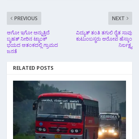
PREVIOUS
NEXT
ಆಗೋ ಇಗೋ ಅನ್ನುತ್ತಿದೆ
ವಿದ್ಯುತ್ ತಂತಿ ತಗುಲಿ ರೈತ ಸಾವು
ಬೃಹತ್ ನೀರಿನ ಟ್ಯಾಂಕ್
ಕುಟುಂಬಸ್ಥರು ಆರೋಪ ಹೆಸ್ಕಾಂ
ಭಯದ ಆತಂಕದಲ್ಲಿ ಗ್ರಾಮದ
ನಿರ್ಲಕ್ಷ್ಯ
ಜನತೆ
RELATED POSTS