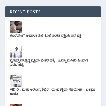
RECENT POSTS
ಕೊಲೆಯೋ? ಅಪಘಾತವೊ? ಕೊಲೆ ಶಂಕಿತ ವ್ಯಕ್ತಿಯ ಶವ ಪತ್ತೆ
ಪೈನಾನ್ಸ್ ಮಾಡ್ತಿದ್ದ ವ್ಯಕ್ತಿಯ ಭೀಕರ‌ ಹತ್ಯೆ : ಜುಮ್ಮಾ ಮಸೀದಿ ಹಿಂಭಾಗ
ನಡೆದ ಹತ್ಯೆ
VIDIO : ಮಹಾ ಆರೋಗ್ಯ ಶಿಬಿರ : ಯುವಶಕ್ತಿಯ ಸಹಯೋಗ – ಎಲ್ಲವೂ
ಉಚಿತ