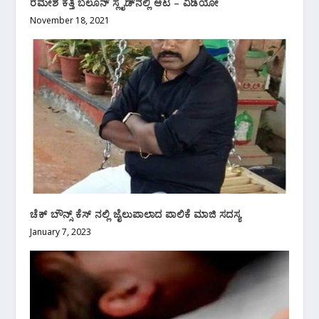
ರಮೇಶ ಕತ್ತಿ ಬಲೂನ್ ಸ್ಲೈಡ್‌ನಲ್ಲಿ ಆಟ – ವಿಡಿಯೋ
November 18, 2021
ಚೆಕ್ ಬೌನ್ಸ್ ಕೆಸ್ ನಲ್ಲಿ ಜೈಲುಪಾಲಾದ ಪಾಲಿಕೆ ಮಾಜಿ ಸದಸ್ಯ
January 7, 2023