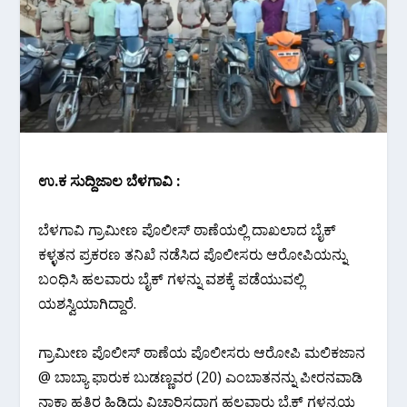
ಉ.ಕ ಸುದ್ದಿಜಾಲ ಬೆಳಗಾವಿ :
ಬೆಳಗಾವಿ ಗ್ರಾಮೀಣ ಪೊಲೀಸ್ ಠಾಣೆಯಲ್ಲಿ ದಾಖಲಾದ ಬೈಕ್‌
ಕಳ್ಳತನ ಪ್ರಕರಣ ತನಿಖೆ ನಡೆಸಿದ ಪೊಲೀಸರು ಆರೋಪಿಯನ್ನು
ಬಂಧಿಸಿ ಹಲವಾರು ಬೈಕ್ ಗಳನ್ನು ವಶಕ್ಕೆ ಪಡೆಯುವಲ್ಲಿ
ಯಶಸ್ವಿಯಾಗಿದ್ದಾರೆ.
ಗ್ರಾಮೀಣ ಪೊಲೀಸ್ ಠಾಣೆಯ ಪೊಲೀಸರು ಆರೋಪಿ ಮಲಿಕಜಾನ
@ ಬಾಬ್ಯಾ ಫಾರುಕ ಬುಡಣ್ಣವರ (20) ಎಂಬಾತನನ್ನು ಪೀರನವಾಡಿ
ನಾಕಾ ಹತ್ತಿರ ಹಿಡಿದು ವಿಚಾರಿಸದಾಗ ಹಲವಾರು ಬೈಕ್ ಗಳನ್ನಯ