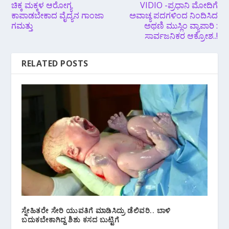
ಚಿಕ್ಕ ಮಕ್ಕಳ ಆರೋಗ್ಯ
VIDIO -ಪ್ರಧಾನಿ ಮೋದಿಗೆ
ಕಾಪಾಡಬೇಕಾದ ವೈದ್ಯನ ಗಾಂಜಾ
ಅವಾಚ್ಯ ಪದಗಳಿಂದ ನಿಂದಿಸಿದ
ಗಮತ್ತು
ಅಥಣಿ ಮುಸ್ಲಿಂ ವ್ಯಾಪಾರಿ :
ಸಾರ್ವಜನಿಕರ ಆಕ್ರೋಶ..!
RELATED POSTS
ಸ್ನೇಹಿತರೇ ಸೇರಿ ಯುವತಿಗೆ ಮಾಡಿಸಿದ್ರು ಡೆಲಿವರಿ.. ಬಾಳಿ
ಬದುಕಬೇಕಾಗಿದ್ದ ಶಿಶು ಕಸದ ಬುಟ್ಟಿಗೆ