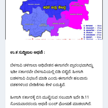
ಉ.ಕ ಸುದ್ದಿಜಾಲ ಅಥಣಿ :
ಬೆಳಗಾವಿ ಚಳಿಗಾಲಾ ಅಧಿವೇಶನ ಈಗಾಗಲೇ ಪ್ರಾರಂಭವಾಗಿದ್ದು
ಇಡೀ‌ ಸರ್ಕಾರವೇ ಬೆಳಗಾವಿಯಲ್ಲಿ ಬಿಡಿ ಬಿಟ್ಟಿದೆ. ಹೀಗಾಗಿ
ಬಡಳಗಾವಿ ವಿಭಜನೆ ಮಾಡಿ ಎಂದು ಈಗಾಗಲೇ ಹಲವಾರು
ದಶಕಗಳಿಂದ ಬೇಡಿಕೆಗಳು ಕೇಳಿ ಬರುತ್ತಿವೆ.
ಹೀಗಾಗಿ ಸರ್ಕಾರಕ್ಕೆ ಬಿಸಿ ಮುಟ್ಟಿಸುವ ಸಲುವಾಗಿ ಇದೇ ಡಿ.11
ಸೋಮವಾರದಂದು ಅಥಣಿ ಬಂದ್ ಘೋಷಣೆ ಮಾಡಲಾಗಿದೆ.