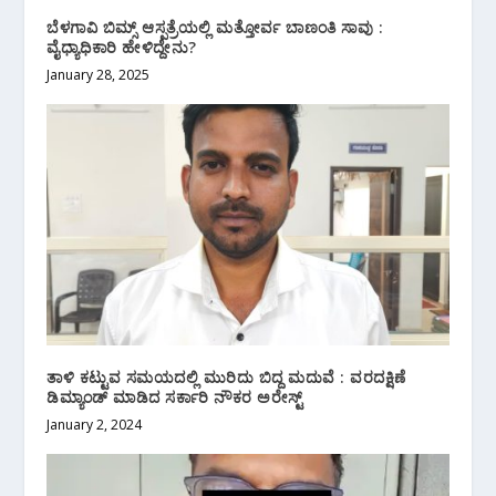
ಬೆಳಗಾವಿ ಬಿಮ್ಸ್ ಆಸ್ಪತ್ರೆಯಲ್ಲಿ ಮತ್ತೋರ್ವ ಬಾಣಂತಿ ಸಾವು :
ವೈಧ್ಯಾಧಿಕಾರಿ ಹೇಳಿದ್ದೇನು?
January 28, 2025
ತಾಳಿ ಕಟ್ಟುವ ಸಮಯದಲ್ಲಿ ‌ಮುರಿದು ಬಿದ್ದ ಮದುವೆ : ವರದಕ್ಷಿಣೆ
ಡಿಮ್ಯಾಂಡ್ ಮಾಡಿದ ಸರ್ಕಾರಿ ನೌಕರ ಅರೇಸ್ಟ್
January 2, 2024