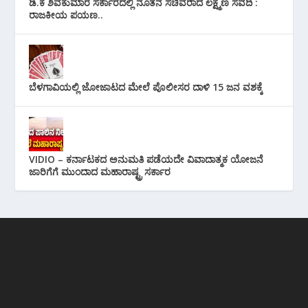
ಡಿ.ಕೆ ಶಿವಕುಮಾರ ಸರ್ಕಾರದಲ್ಲಿ ನೂತನ ಸಚಿವರಾದ ಲಕ್ಷ್ಮಣ ಸವದಿ :
ರಾಜಕೀಯ ಪಯಣ..
ಬೆಳಗಾವಿಯಲ್ಲಿ ಜೋಜಾಟದ ಮೇಲೆ ಪೊಲೀಸರ ದಾಳಿ 15 ಜನ ವಶಕ್ಕೆ
VIDIO – ಕರ್ನಾಟಕದ ಅನುಮತಿ ಪಡೆಯದೇ ವಿವಾದಾತ್ಮಕ ಯೋಜನೆ
ಜಾರಿಗೆಗೆ ಮುಂದಾದ ಮಹಾರಾಷ್ಟ್ರ ಸರ್ಕಾರ