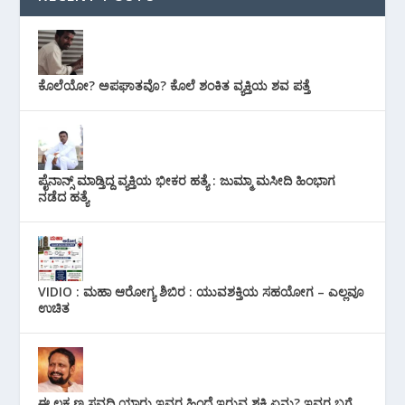
ಕೊಲೆಯೋ? ಅಪಘಾತವೊ? ಕೊಲೆ ಶಂಕಿತ ವ್ಯಕ್ತಿಯ ಶವ ಪತ್ತೆ
ಪೈನಾನ್ಸ್ ಮಾಡ್ತಿದ್ದ ವ್ಯಕ್ತಿಯ ಭೀಕರ‌ ಹತ್ಯೆ : ಜುಮ್ಮಾ ಮಸೀದಿ ಹಿಂಭಾಗ
ನಡೆದ ಹತ್ಯೆ
VIDIO : ಮಹಾ ಆರೋಗ್ಯ ಶಿಬಿರ : ಯುವಶಕ್ತಿಯ ಸಹಯೋಗ – ಎಲ್ಲವೂ
ಉಚಿತ
ಈ ಲಕ್ಷ್ಮಣ ಸವದಿ ಯಾರು ಇವರ ಹಿಂದೆ ಇರುವ ಶಕ್ತಿ ಏನು? ಇವರ ಬಗ್ಗೆ