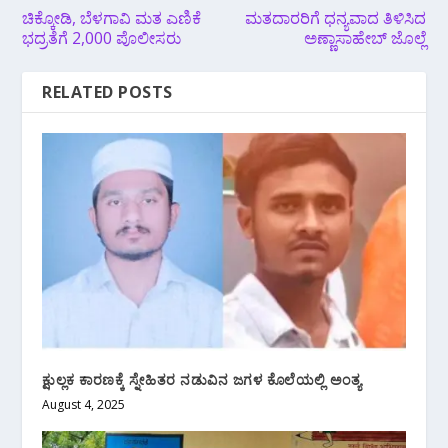
ಚಿಕ್ಕೋಡಿ, ಬೆಳಗಾವಿ ಮತ ಎಣಿಕೆ
ಮತದಾರರಿಗೆ ಧನ್ಯವಾದ ತಿಳಿಸಿದ
ಭದ್ರತೆಗೆ 2,000 ಪೊಲೀಸರು
ಅಣ್ಣಾಸಾಹೇಬ್ ಜೊಲ್ಲೆ
RELATED POSTS
ಕ್ಷುಲ್ಲಕ ಕಾರಣಕ್ಕೆ ಸ್ನೇಹಿತರ ನಡುವಿನ ಜಗಳ ಕೊಲೆಯಲ್ಲಿ ಅಂತ್ಯ
August 4, 2025