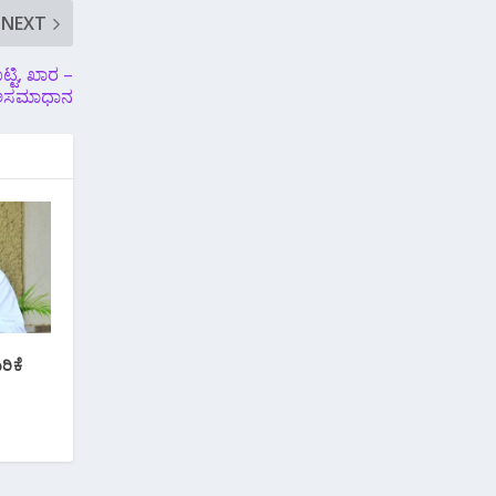
NEXT
್ಟಿ, ಖಾರ –
ೆ ಅಸಮಾಧಾನ
ರಿಕೆ