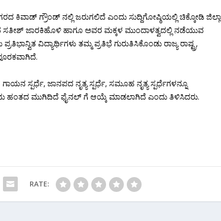
ಕಿವಾಡ್ ಗ್ರೌಂಡ್ ನಲ್ಲಿ ಜರುಗಲಿದೆ ಎಂದು ಸುದ್ದಿಗೋಷ್ಠಿಯಲ್ಲಿ ಚಿಕ್ಕೋಡಿ ಜಿಲ್ಲ
ು. ಸಚಿವ ಸತೀಶ್ ಜಾರಕಿಹೊಳಿ ಹಾಗೂ ಅವರ ಮಕ್ಕಳ ಮುಂದಾಳತ್ವದಲ್ಲಿ ನಡೆಯುವ
ರತಿಭಾನ್ವಿತ ವಿದ್ಯಾರ್ಥಿಗಳು ತಮ್ಮ ಪ್ರತಿಭೆ ಗುರುತಿಸಿಕೊಂಡು ರಾಜ್ಯ ರಾಷ್ಟ್ರ,
 ಪೂರಕವಾಗಿದೆ.
ಯನ ಸ್ಪರ್ಧೆ, ಜಾನಪದ ನೃತ್ಯ ಸ್ಪರ್ಧೆ, ಸಮೂಹ ನೃತ್ಯ ಸ್ಪರ್ಧೆಗಳನ್ನೂ
ು ಹಂತದ ಮುಗಿದಿದೆ ಫೈನಲ್ ಗೆ ಆಯ್ಕೆ ಮಾಡಲಾಗಿದೆ ಎಂದು ತಿಳಿಸಿದರು.
RATE: