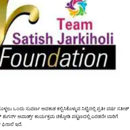
ುತಿಸಿಕೊಳ್ಳಲು ಒಂದು ಸುವರ್ಣ ಅವಕಾಶ ಕಲ್ಪಿಸಿಕೊಳ್ಳುವ ನಿಟ್ಟಿನಲ್ಲಿ ಪ್ರತೀ ವರ್ಷ ಸತೀಶ್‌
ರ್ಸ್‌ ಅವಾರ್ಡ್ಸ್ ಕಾರ್ಯಕ್ರಮ ಚಿಕ್ಕೋಡಿ ಪಟ್ಟಣದಲ್ಲಿ ಎರಡನೇ ಬಾರಿಗೆ
್ ಫಿನಾಲೆ ಇದೆ.