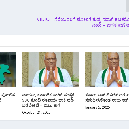
VIDIO – ನೆರೆಯವರಿಗೆ ಹೋಳಿಗೆ ತುಪ್ಪ, ನಮಗೆ ಕಟಕರೊಟ
ನೀರು – ಶಾಸಕ ಕಾಗ
ೋ ಪೋಲಿಸ
ವಾಯವ್ಯ ಕರ್ನಾಟಕ ಸಾರಿಗೆ ಸಂಸ್ಥೆಗೆ
ಸರ್ಕಾರ ಬಸ್ ಟಿಕೇಟ್ ದರ ಏ
ೆ
900 ಕೋಟಿ ರೂಪಾಯಿ ಬಾಕಿ ಹಣ
ಸಮರ್ಥಿಸಿಕೊಂಡ ರಾಜು ಕಾಗೆ
ಬರಬೇಕಿದೆ – ರಾಜು ಕಾಗೆ
January 5, 2025
October 21, 2025