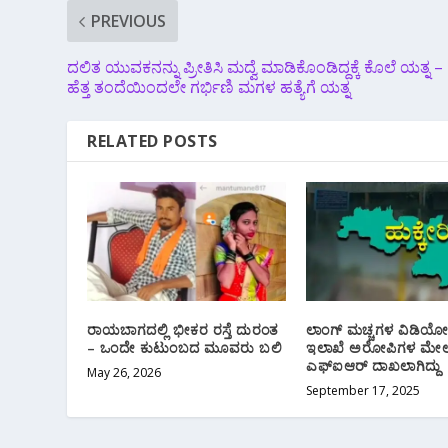
PREVIOUS
ದಲಿತ ಯುವಕನನ್ನು ಪ್ರೀತಿಸಿ ಮದ್ವೆ ಮಾಡಿಕೊಂಡಿದ್ದಕ್ಕೆ ಕೊಲೆ ಯತ್ನ –
ಹೆತ್ತ ತಂದೆಯಿಂದಲೇ ಗರ್ಭಿಣಿ ಮಗಳ ಹತ್ಯೆಗೆ ಯತ್ನ
RELATED POSTS
ರಾಯಬಾಗದಲ್ಲಿ ಭೀಕರ ರಸ್ತೆ ದುರಂತ
ಲಾಂಗ್ ಮಚ್ಚಗಳ ವಿಡಿಯ
– ಒಂದೇ ಕುಟುಂಬದ ಮೂವರು ಬಲಿ
ಇಲಾಖೆ ಅರೋಪಿಗಳ ಮೇಲ
ಎಫ್‌ಐಆರ್ ದಾಖಲಾಗಿದ್ದು
May 26, 2026
September 17, 2025