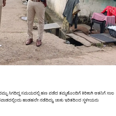
 ಸಿಗದಿದ್ದ ಸಮಯದಲ್ಲಿ ಹಣ ಪಡೆದ ತಮ್ಮಣೊಂದಿಗೆ ಕಿರಿಕಾಗಿ ಆತನಿಗೆ ಸಾಲ
ಡದಲ್ಲಿಂದು ಹಾಡಹಲೇ ನಡೆದಿದ್ದು, ಚಾಕು ಇರಿತದಿಂದ ಸ್ಥಳೀಯರು