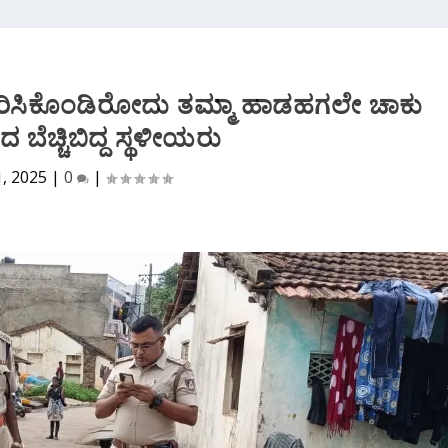
 ಇರಿಸಿಕೊಂಡಿರೋದು ತಮ್ಮಾ ಹಾಡಹಗಲೇ ಚಾಕು
 ಬೆಚ್ಚಿಬಿದ್ದ ಸ್ಥಳೀಯರು
1, 2025
|
0
|