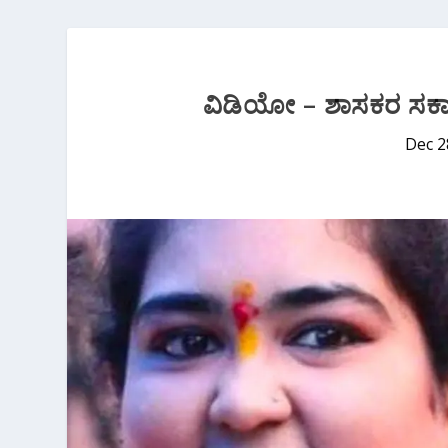
ವಿಡಿಯೋ – ಶಾಸಕರ ಸರ್
Dec 2