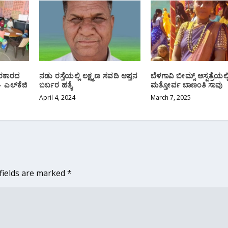
ಸರಕಾರದ
ನಡು ರಸ್ತೆಯಲ್ಲಿ ಲಕ್ಷ್ಮಣ ಸವದಿ ಆಪ್ತನ
ಬೆಳಗಾವಿ ಬೀಮ್ಸ್ ‌ಆಸ್ಪತ್ರೆಯಲ್ಲ
 ಎಲ್‌ಕೆಜಿ
ಬರ್ಬರ ಹತ್ಯೆ
ಮತ್ತೋರ್ವ ಬಾಣಂತಿ ಸಾವು
April 4, 2024
March 7, 2025
fields are marked
*