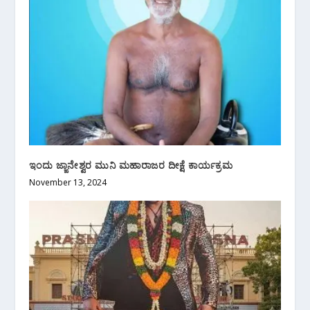
ಇಂದು ಜ್ಙಾನೇಶ್ವರ ಮುನಿ ಮಹಾರಾಜರ ದೀಕ್ಷೆ ಕಾರ್ಯಕ್ರಮ
November 13, 2024