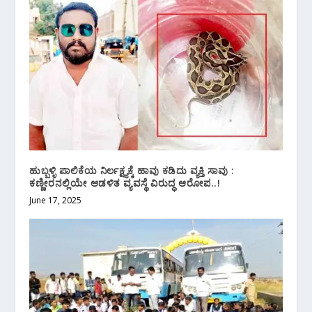
ಹುಬ್ಬಳ್ಳಿ ಪಾಲಿಕೆಯ ನಿರ್ಲಕ್ಷ್ಯಕ್ಕೆ ಹಾವು ಕಡಿದು ವ್ಯಕ್ತಿ ಸಾವು :
ಕಣ್ಣೀರನಲ್ಲಿಯೇ ಆಡಳಿತ ವ್ಯವಸ್ಥೆ ವಿರುದ್ಧ ಆರೋಪ..!
June 17, 2025