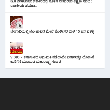
ಡಿ.ಕೆ ಶಿವಕುಮಾರ ಸರ್ಕಾರದಲ್ಲಿ ನೂತನ ಸಚಿವರಾದ ಲಕ್ಷ್ಮಣ ಸವದಿ :
ರಾಜಕೀಯ ಪಯಣ..
ಬೆಳಗಾವಿಯಲ್ಲಿ ಜೋಜಾಟದ ಮೇಲೆ ಪೊಲೀಸರ ದಾಳಿ 15 ಜನ ವಶಕ್ಕೆ
VIDIO – ಕರ್ನಾಟಕದ ಅನುಮತಿ ಪಡೆಯದೇ ವಿವಾದಾತ್ಮಕ ಯೋಜನೆ
ಜಾರಿಗೆಗೆ ಮುಂದಾದ ಮಹಾರಾಷ್ಟ್ರ ಸರ್ಕಾರ