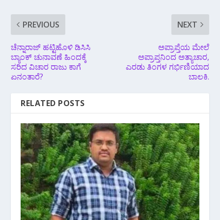
PREVIOUS
NEXT
ಚೆನ್ನಾರಾಜ್ ಹಟ್ಟಿಹೊಳಿ ಡಿಸಿಸಿ
ಅಪ್ರಾಪ್ತೆಯ ಮೇಲೆ
ಬ್ಯಾಂಕ್ ಚುನಾವಣೆ ಹಿಂದಕ್ಕೆ
ಅಪ್ರಾಪ್ತನಿಂದ ಅತ್ಯಾಚಾರ,
ಸರಿದ ವಿಚಾರ ರಾಜು ಕಾಗೆ
ಎರಡು ತಿಂಗಳ ಗರ್ಭಿಣಿಯಾದ
ಏನಂತಾರೆ?
ಬಾಲಕಿ.
RELATED POSTS