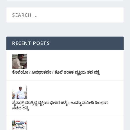
RECENT POSTS
ಕೊಲೆಯೋ? ಅಪಘಾತವೊ? ಕೊಲೆ ಶಂಕಿತ ವ್ಯಕ್ತಿಯ ಶವ ಪತ್ತೆ
ಪೈನಾನ್ಸ್ ಮಾಡ್ತಿದ್ದ ವ್ಯಕ್ತಿಯ ಭೀಕರ‌ ಹತ್ಯೆ : ಜುಮ್ಮಾ ಮಸೀದಿ ಹಿಂಭಾಗ
ನಡೆದ ಹತ್ಯೆ