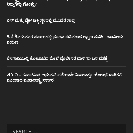
ನಿಮ್ಮಗೆಷ್ಟು ಗೋತ್ತು?
ಬಸ್ ಮತ್ತು ಬೈಕ್ ಡಿಕ್ಕಿ ಸ್ಥಳದಲ್ಲಿ ಮೂವರ ಸಾವು
ಡಿ.ಕೆ ಶಿವಕುಮಾರ ಸರ್ಕಾರದಲ್ಲಿ ನೂತನ ಸಚಿವರಾದ ಲಕ್ಷ್ಮಣ ಸವದಿ : ರಾಜಕೀಯ
ಪಯಣ..
ಬೆಳಗಾವಿಯಲ್ಲಿ ಜೋಜಾಟದ ಮೇಲೆ ಪೊಲೀಸರ ದಾಳಿ 15 ಜನ ವಶಕ್ಕೆ
VIDIO – ಕರ್ನಾಟಕದ ಅನುಮತಿ ಪಡೆಯದೇ ವಿವಾದಾತ್ಮಕ ಯೋಜನೆ ಜಾರಿಗೆಗೆ
ಮುಂದಾದ ಮಹಾರಾಷ್ಟ್ರ ಸರ್ಕಾರ