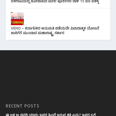
ಬೆಳಗಾವಿಯಲ್ಲಿ ಜೋಜಾಟದ ಮೇಲೆ ಪೊಲೀಸರ ದಾಳಿ 15 ಜನ ವಶಕ್ಕೆ
VIDIO – ಕರ್ನಾಟಕದ ಅನುಮತಿ ಪಡೆಯದೇ ವಿವಾದಾತ್ಮಕ ಯೋಜನೆ
ಜಾರಿಗೆಗೆ ಮುಂದಾದ ಮಹಾರಾಷ್ಟ್ರ ಸರ್ಕಾರ
RECENT POSTS
ಈ ಲಕ್ಷ್ಮಣ ಸವದಿ ಯಾರು ಇವರ ಹಿಂದೆ ಇರುವ ಶಕ್ತಿ ಏನು? ಇವರ ಬಗ್ಗೆ