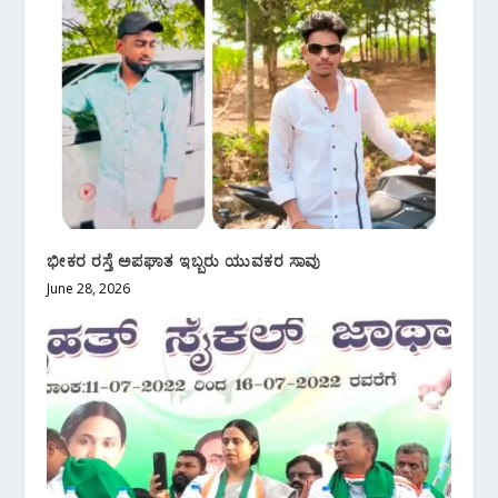
ಭೀಕರ ರಸ್ತೆ ಅಪಘಾತ ಇಬ್ಬರು ಯುವಕರ ಸಾವು
June 28, 2026