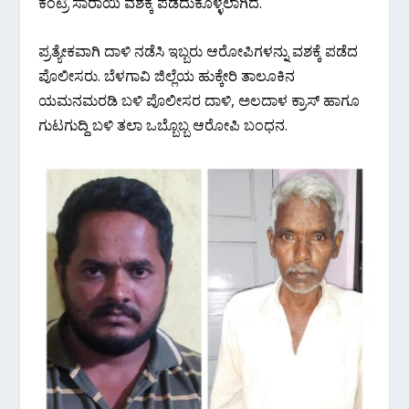
ಕಂಟ್ರಿ ಸಾರಾಯಿ ವಶಕ್ಕೆ ಪಡೆದುಕೊಳ್ಳಲಾಗಿದೆ.
ಪ್ರತ್ಯೇಕವಾಗಿ ದಾಳಿ ನಡೆಸಿ ಇಬ್ಬರು ಆರೋಪಿಗಳನ್ನು ವಶಕ್ಕೆ ಪಡೆದ
ಪೊಲೀಸರು. ಬೆಳಗಾವಿ ಜಿಲ್ಲೆಯ ಹುಕ್ಕೇರಿ ತಾಲೂಕಿನ
ಯಮನಮರಡಿ ಬಳಿ ಪೊಲೀಸರ ದಾಳಿ, ಅಲದಾಳ ಕ್ರಾಸ್ ಹಾಗೂ
ಗುಟಗುದ್ದಿ ಬಳಿ ತಲಾ ಒಬ್ಬೊಬ್ಬ ಆರೋಪಿ ಬಂಧನ.