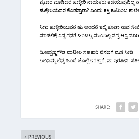
ಪ್ರಚಾರ ಮಾಡಿದರೆ ಹುಕ್ಕೇರಿ ನಾಯಕರು ತಡೆಯುವುದಿಲ್ಲ ನಾವ
ಹುಕ್ಕೇರಿಯವರ ಕೊಡತ್ತಾರಾ? ಎಂದು ಕತ್ತಿ ಕುಟುಂಬ ಕಾಲ
ನೀವ ಹುಕ್ಕೇರಿಯವರ ಹು ಅಂದರೆ ಇಲ್ಲಿ ಕೂಡಾ ನಾವ ಸೇವೆ ಮ
ಮಾಡಲಿಕ್ಕೆ ಸಿದ್ದ ನನಗೆ ಹಿಂದಿಲ್ಲ ಮುಂದಿಲ್ಲ ನನ್ನ ಆಸ್ತ
ದಿ.ಅಪ್ಪಣ್ಣಗೌಡ ಪಾಟೀಲ ಸಹಕಾರಿ ಪೆನಲಗೆ ಮತ ನೀಡಿ
ಲಬನಿಮ್ಮ ಬೆನ್ನ ಹಿಂದೆ ಜೊಲ್ಲೆ ಇರತ್ತಾರೆ, ನಾ ಇರತೀನಿ
SHARE:
PREVIOUS