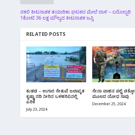
ನಕಲಿ ಕೀಟನಾಶಕ ತಯಾರಿಕಾ ಘಟಕದ ಮೇಲೆ ದಾಳಿ – ಬರೋಬ್ಬರಿ
1ಕೋಟಿ 36 ಲಕ್ಷ ಮೌಲ್ಯದ ಕೀಟನಾಶಕ ಜಪ್ತಿ
RELATED POSTS
ಕುಡಚಿ – ಉಗಾರ ಸೇತುವೆ ಜಲಾವೃತ
ಸೇನಾ ವಾಹನ ಪಲ್ಟಿ ಚಿಕ್ಕೋ
ಕೃಷ್ಣಾ ನದಿ ನೀರಿನ ಒಳಹರಿವಿನಲ್ಲಿ
ಮೂಲದ ಯೋಧ ಸಾವು
ಏರಿಕೆ
December 25, 2024
July 23, 2024