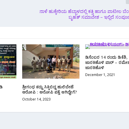
ನಾಳೆ ಹುಕ್ಕೇರಿಯ ಹೆಬ್ಬಾಳದಲ್ಲಿ ಕತ್ತಿ ಹಾಗೂ ಪಾಟೀಲ ಬ
ಬೃಹತ್ ಸಮಾವೇಶ – ಇಲ್ಲಿದೆ ಸಂಪೂರ
ಡಿಸೆಂಬರ 14 ರಂದು ಡಿಕೆಶಿ,
ಜಾರಕಿಹೊಳಿ ವಾರ್ – ರಮೇ
ಜಾರಕಿಹೊಳಿ
December 1, 2021
ಡಿ
ಶ್ರೀಗಂಧ ಕದ್ದು ಸಿಕ್ಕಿಬಿದ್ದ ಹುಲಿಬೇಟೆ
ಆರೋಪಿ : ಅರೋಪಿ ಪತ್ತೆ ಆಗಿದ್ದೇಗೆ?
October 14, 2023