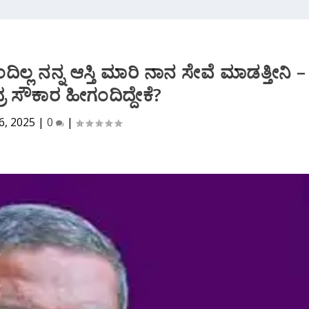
ಲ್ಲ ನನ್ನ ಆಸ್ತಿ ಮಾರಿ ನಾನ ಸೇವೆ ಮಾಡತ್ತೀನಿ‌ –
 ಸೌಕಾರ ಹೀಗಂದಿದ್ದೇಕೆ?
6, 2025
|
0
|