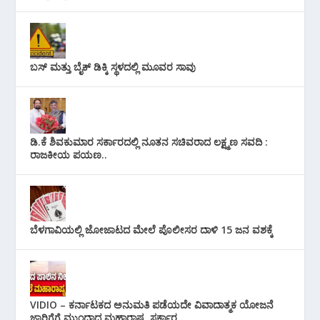
ಬಸ್ ಮತ್ತು ಬೈಕ್ ಡಿಕ್ಕಿ ಸ್ಥಳದಲ್ಲಿ ಮೂವರ ಸಾವು
ಡಿ.ಕೆ ಶಿವಕುಮಾರ ಸರ್ಕಾರದಲ್ಲಿ ನೂತನ ಸಚಿವರಾದ ಲಕ್ಷ್ಮಣ ಸವದಿ :
ರಾಜಕೀಯ ಪಯಣ..
ಬೆಳಗಾವಿಯಲ್ಲಿ ಜೋಜಾಟದ ಮೇಲೆ ಪೊಲೀಸರ ದಾಳಿ 15 ಜನ ವಶಕ್ಕೆ
VIDIO – ಕರ್ನಾಟಕದ ಅನುಮತಿ ಪಡೆಯದೇ ವಿವಾದಾತ್ಮಕ ಯೋಜನೆ
ಜಾರಿಗೆಗೆ ಮುಂದಾದ ಮಹಾರಾಷ್ಟ್ರ ಸರ್ಕಾರ