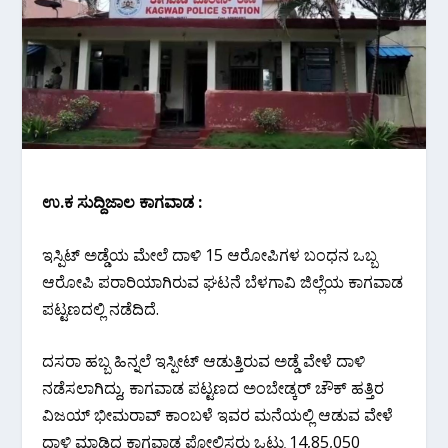
ಉ.ಕ ಸುದ್ದಿಜಾಲ ಕಾಗವಾಡ :
ಇಸ್ಪಿಟ್ ಅಡ್ಡೆಯ ಮೇಲೆ ದಾಳಿ 15 ಆರೋಪಿಗಳ ಬಂಧನ ಒಬ್ಬ
ಆರೋಪಿ ಪರಾರಿಯಾಗಿರುವ ಘಟನೆ ಬೆಳಗಾವಿ ಜಿಲ್ಲೆಯ ಕಾಗವಾಡ
ಪಟ್ಟಣದಲ್ಲಿ ನಡೆದಿದೆ.
ದಸರಾ ಹಬ್ಬ ಹಿನ್ನಲೆ ಇಸ್ಪೀಟ್ ಆಡುತ್ತಿರುವ ಅಡ್ಡೆ ವೇಳೆ ದಾಳಿ
ನಡೆಸಲಾಗಿದ್ದು, ಕಾಗವಾಡ ಪಟ್ಟಣದ ಅಂಬೇಡ್ಕರ್ ಚೌಕ್ ಹತ್ತಿರ
ವಿಜಯ್ ಭೀಮರಾವ್ ಕಾಂಬಳೆ ಇವರ ಮನೆಯಲ್ಲಿ ಆಡುವ ವೇಳೆ
ದಾಳಿ ಮಾಡಿದ ಕಾಗವಾಡ ಪೋಲಿಸರು ಒಟ್ಟು 14,85,050