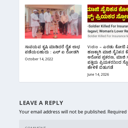
ಸಾವಯವ ಕೃಷಿ ಮಾಡಿದರೆ ರೈತ ಲಾಭ
Vidio – ಎರಡು ಕೋಟಿ ವ
ಪಡೆಯಬಹುದು : ಎಲ್ ಐ ರೋಡಗಿ
ಹಣಕ್ಕಾಗಿ ಮಾಜಿ ಸೈನಿಕನ 
ಆರೋಪ ಪ್ರಕರಣ, ಮಾಜಿ ಸ
October 14, 2022
ಪತ್ನಿಯ ಪ್ರಿಯಕರನಿಂದ ಸ್
ಹೇಳಿಕೆ ಬಿಡುಗಡೆ
June 14, 2026
LEAVE A REPLY
Your email address will not be published.
Required 