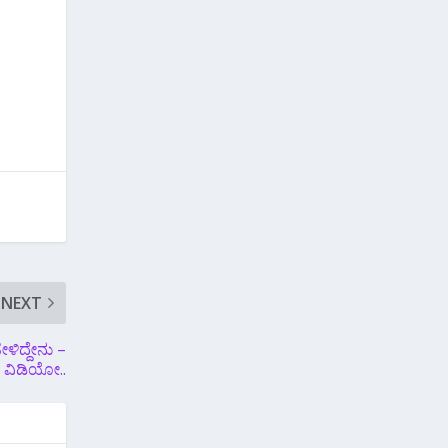
NEXT
ಳಿದ್ದೇನು –
ವಿಡಿಯೋ..