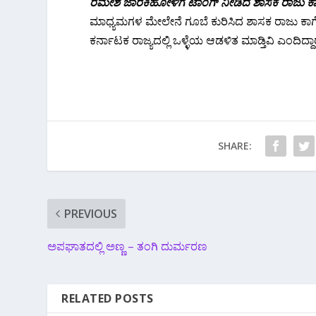
ರಮೇಶ ಜಾರಕಿಹೋಳಿಗೆ ಟಾಂಗ್ ನೀಡಿದ ಶಾಸಕ ರಾಜು ಕಾ
ಮಾಧ್ಯಮಗಳ ಮೇಲೇನೆ ಗೂಬೆ ಕುರಿಸಿದ ಶಾಸಕ‌ ರಾಜು ಕಾಗ
ಕರ್ನಾಟಕ ರಾಜ್ಯದಲ್ಲಿ ಒಳ್ಳೆಯ ಆಡಳಿತ ಮಾಡ್ತಿವಿ ಎಂದಿದ್ದಾರ
SHARE:
PREVIOUS
ಅಪಘಾತದಲ್ಲಿ ಅಣ್ಣ – ತಂಗಿ ದುರ್ಮರಣ
RELATED POSTS