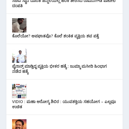
ಸಚಿವ ಸ್ಥಾನ ದೊರೆತ ಹಿನ್ನೆಲೆಯಲ್ಲಿ ಹರಕೆ ತೀರಿಸಿದ ರಾಮನಗೌಡ ಪಾಟೀಲ
ದಂಪತಿ
ಕೊಲೆಯೋ? ಅಪಘಾತವೊ? ಕೊಲೆ ಶಂಕಿತ ವ್ಯಕ್ತಿಯ ಶವ ಪತ್ತೆ
ಪೈನಾನ್ಸ್ ಮಾಡ್ತಿದ್ದ ವ್ಯಕ್ತಿಯ ಭೀಕರ‌ ಹತ್ಯೆ : ಜುಮ್ಮಾ ಮಸೀದಿ ಹಿಂಭಾಗ
ನಡೆದ ಹತ್ಯೆ
VIDIO : ಮಹಾ ಆರೋಗ್ಯ ಶಿಬಿರ : ಯುವಶಕ್ತಿಯ ಸಹಯೋಗ – ಎಲ್ಲವೂ
ಉಚಿತ