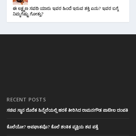
ಈ ಲಕ್ಷ್ಮಣ ಸವದಿ ಯಾರು ಇವರ ಹಿಂದೆ ಇರುವ ಶಕ್ತಿ ಏನು? ಇವರ ಬಗ್ಗೆ
ನಿಮ್ಮಗೆಷ್ಟು ಗೋತ್ತು?
RECENT POSTS
ಸಚಿವ ಸ್ಥಾನ ದೊರೆತ ಹಿನ್ನೆಲೆಯಲ್ಲಿ ಹರಕೆ ತೀರಿಸಿದ ರಾಮನಗೌಡ ಪಾಟೀಲ ದಂಪತಿ
ಕೊಲೆಯೋ? ಅಪಘಾತವೊ? ಕೊಲೆ ಶಂಕಿತ ವ್ಯಕ್ತಿಯ ಶವ ಪತ್ತೆ