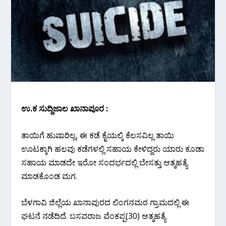
ಉ.ಕ ಸುದ್ದಿಜಾಲ ಖಾನಾಪೂರ :
ತಾಯಿಗೆ ಹುಷಾರಿಲ್ಲ, ಈ ಕಡೆ ಕೈಯಲ್ಕಿ ಕೆಲಸವಿಲ್ಲ ತಾಯಿ
ಊಟಕ್ಕಾಗಿ ಹಲವು ಕಡೆಗಳಲ್ಲಿ ಸಹಾಯ ಕೇಳಿದ್ದರು ಯಾರು ಕೂಡಾ
ಸಹಾಯ ಮಾಡದೇ ಇರೋ ಸಂದರ್ಭದಲ್ಲಿ ಬೇಸತ್ತು ಆತ್ಮಹತ್ಯೆ
ಮಾಡಕೊಂಡ ಮಗ.
ಬೆಳಗಾವಿ ಜಿಲ್ಲೆಯ ಖಾನಾಪುರದ ಲಿಂಗನಮಠ ಗ್ರಾಮದಲ್ಲಿ ಈ
ಘಟನೆ ನಡೆದಿದೆ. ಬಸವರಾಜ ವೆಂಕಪ್ಪ(30) ಆತ್ಮಹತ್ಯೆ