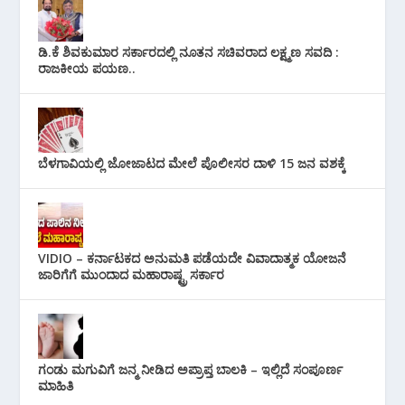
ಡಿ.ಕೆ ಶಿವಕುಮಾರ ಸರ್ಕಾರದಲ್ಲಿ ನೂತನ ಸಚಿವರಾದ ಲಕ್ಷ್ಮಣ ಸವದಿ :
ರಾಜಕೀಯ ಪಯಣ..
ಬೆಳಗಾವಿಯಲ್ಲಿ ಜೋಜಾಟದ ಮೇಲೆ ಪೊಲೀಸರ ದಾಳಿ 15 ಜನ ವಶಕ್ಕೆ
VIDIO – ಕರ್ನಾಟಕದ ಅನುಮತಿ ಪಡೆಯದೇ ವಿವಾದಾತ್ಮಕ ಯೋಜನೆ
ಜಾರಿಗೆಗೆ ಮುಂದಾದ ಮಹಾರಾಷ್ಟ್ರ ಸರ್ಕಾರ
ಗಂಡು ಮಗುವಿಗೆ ಜನ್ಮ ನೀಡಿದ ಅಪ್ರಾಪ್ತ ಬಾಲಕಿ – ಇಲ್ಲಿದೆ ಸಂಪೂರ್ಣ
ಮಾಹಿತಿ