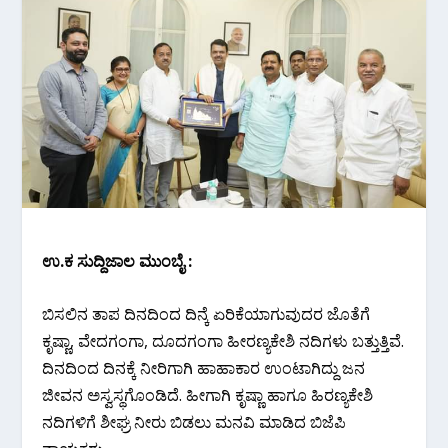
ಉ.ಕ ಸುದ್ದಿಜಾಲ‌ ಮುಂಬೈ :
ಬಿಸಲಿನ ತಾಪ ದಿನದಿಂದ ದಿನ್ಕೆ ಏರಿಕೆಯಾಗುವುದರ ಜೊತೆಗೆ
ಕೃಷ್ಣಾ, ವೇದಗಂಗಾ, ದೂದಗಂಗಾ ಹೀರಣ್ಯಕೇಶಿ ನದಿಗಳು ಬತ್ತುತ್ತಿವೆ.
ದಿನದಿಂದ ದಿನಕ್ಕೆ ನೀರಿಗಾಗಿ ಹಾಹಾಕಾರ ಉಂಟಾಗಿದ್ದು ಜನ
ಜೀವನ ಅಸ್ವಸ್ಥಗೊಂಡಿದೆ. ಹೀಗಾಗಿ ಕೃಷ್ಣಾ ಹಾಗೂ ಹಿರಣ್ಯಕೇಶಿ
ನದಿಗಳಿಗೆ ಶೀಘ್ರ ನೀರು ಬಿಡಲು ಮನವಿ ಮಾಡಿದ ಬಿಜೆಪಿ‌