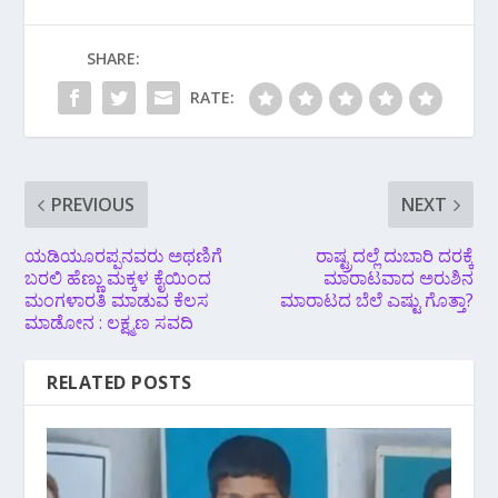
SHARE:
RATE:
PREVIOUS
NEXT
ಯಡಿಯೂರಪ್ಪನವರು ಅಥಣಿಗೆ
ರಾಷ್ಟ್ರದಲ್ಲೆ ದುಬಾರಿ ದರಕ್ಕೆ
ಬರಲಿ ಹೆಣ್ಣು ಮಕ್ಕಳ ಕೈಯಿಂದ
ಮಾರಾಟವಾದ ಅರುಶಿನ
ಮಂಗಳಾರತಿ ಮಾಡುವ ಕೆಲಸ
ಮಾರಾಟದ ಬೆಲೆ ಎಷ್ಟು ಗೊತ್ತಾ?
ಮಾಡೋನ : ಲಕ್ಷ್ಮಣ ಸವದಿ
RELATED POSTS