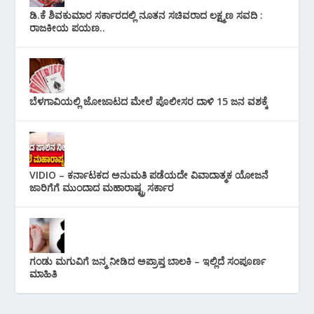
ಡಿ.ಕೆ ಶಿವಕುಮಾರ ಸರ್ಕಾರದಲ್ಲಿ ನೂತನ ಸಚಿವರಾದ ಲಕ್ಷ್ಮಣ ಸವದಿ :
ರಾಜಕೀಯ ಪಯಣ..
ಬೆಳಗಾವಿಯಲ್ಲಿ ಜೋಜಾಟದ ಮೇಲೆ ಪೊಲೀಸರ ದಾಳಿ 15 ಜನ ವಶಕ್ಕೆ
VIDIO – ಕರ್ನಾಟಕದ ಅನುಮತಿ ಪಡೆಯದೇ ವಿವಾದಾತ್ಮಕ ಯೋಜನೆ
ಜಾರಿಗೆಗೆ ಮುಂದಾದ ಮಹಾರಾಷ್ಟ್ರ ಸರ್ಕಾರ
ಗಂಡು ಮಗುವಿಗೆ ಜನ್ಮ ನೀಡಿದ ಅಪ್ರಾಪ್ತ ಬಾಲಕಿ – ಇಲ್ಲಿದೆ ಸಂಪೂರ್ಣ
ಮಾಹಿತಿ