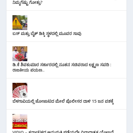
ನಿಮ್ಮಗೆಷ್ಟು ಗೋತ್ತು?
ಬಸ್ ಮತ್ತು ಬೈಕ್ ಡಿಕ್ಕಿ ಸ್ಥಳದಲ್ಲಿ ಮೂವರ ಸಾವು
ಡಿ.ಕೆ ಶಿವಕುಮಾರ ಸರ್ಕಾರದಲ್ಲಿ ನೂತನ ಸಚಿವರಾದ ಲಕ್ಷ್ಮಣ ಸವದಿ :
ರಾಜಕೀಯ ಪಯಣ..
ಬೆಳಗಾವಿಯಲ್ಲಿ ಜೋಜಾಟದ ಮೇಲೆ ಪೊಲೀಸರ ದಾಳಿ 15 ಜನ ವಶಕ್ಕೆ
VIDIO – ಕರ್ನಾಟಕದ ಅನುಮತಿ ಪಡೆಯದೇ ವಿವಾದಾತ್ಮಕ ಯೋಜನೆ