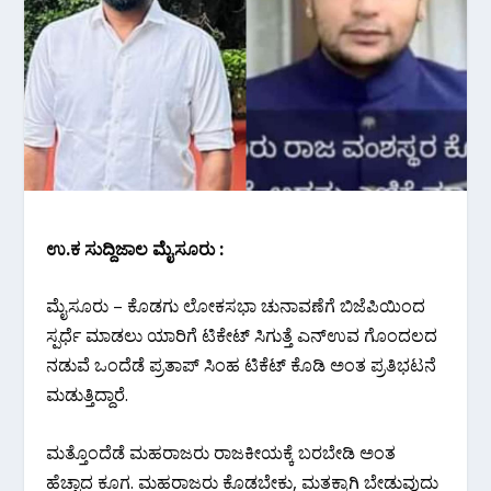
ಉ.ಕ ಸುದ್ದಿಜಾಲ ಮೈಸೂರು :
ಮೈಸೂರು – ಕೊಡಗು ಲೋಕಸಭಾ ಚುನಾವಣೆಗೆ ಬಿಜೆಪಿಯಿಂದ
ಸ್ಪರ್ಧೆ‌ ಮಾಡಲು ಯಾರಿಗೆ ಟಿಕೇಟ್ ಸಿಗುತ್ತೆ ಎನ್ಉವ ಗೊಂದಲದ
ನಡುವೆ ಒಂದೆಡೆ ಪ್ರತಾಪ್‌ ಸಿಂಹ ಟಿಕೆಟ್ ಕೊಡಿ ಅಂತ ಪ್ರತಿಭಟನೆ‌
ಮಡುತ್ತಿದ್ದಾರೆ.
ಮತ್ತೊಂದೆಡೆ ಮಹರಾಜರು ರಾಜಕೀಯಕ್ಕೆ ಬರಬೇಡಿ ಅಂತ
ಹೆಚ್ಚಾದ ಕೂಗ. ಮಹರಾಜರು‌ ಕೊಡಬೇಕು, ಮತಕ್ಕಾಗಿ‌ ಬೇಡುವುದು