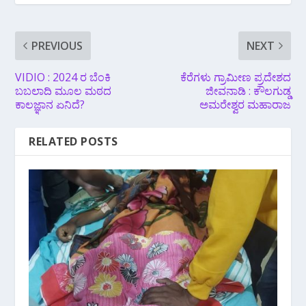
PREVIOUS
NEXT
VIDIO : 2024 ರ ಬೆಂಕಿ
ಕೆರೆಗಳು ಗ್ರಾಮೀಣ ಪ್ರದೇಶದ
ಬಬಲಾದಿ ಮೂಲ ಮಠದ
ಜೀವನಾಡಿ : ಕೌಲಗುಡ್ಡ
ಕಾಲಜ್ಞಾನ ಏನಿದೆ?
ಅಮರೇಶ್ವರ ಮಹಾರಾಜ
RELATED POSTS