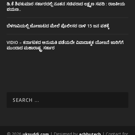
ಡಿ.ಕೆ ಶಿವಕುಮಾರ ಸರ್ಕಾರದಲ್ಲಿ ನೂತನ ಸಚಿವರಾದ ಲಕ್ಷ್ಮಣ ಸವದಿ : ರಾಜಕೀಯ
ಪಯಣ..
ಬೆಳಗಾವಿಯಲ್ಲಿ ಜೋಜಾಟದ ಮೇಲೆ ಪೊಲೀಸರ ದಾಳಿ 15 ಜನ ವಶಕ್ಕೆ
VIDIO – ಕರ್ನಾಟಕದ ಅನುಮತಿ ಪಡೆಯದೇ ವಿವಾದಾತ್ಮಕ ಯೋಜನೆ ಜಾರಿಗೆಗೆ
ಮುಂದಾದ ಮಹಾರಾಷ್ಟ್ರ ಸರ್ಕಾರ
© 2026
| Designed by
| Contact for
uksuddi.com
achhutech