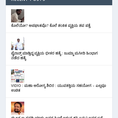
ಕೊಲೆಯೋ? ಅಪಘಾತವೊ? ಕೊಲೆ ಶಂಕಿತ ವ್ಯಕ್ತಿಯ ಶವ ಪತ್ತೆ
ಪೈನಾನ್ಸ್ ಮಾಡ್ತಿದ್ದ ವ್ಯಕ್ತಿಯ ಭೀಕರ‌ ಹತ್ಯೆ : ಜುಮ್ಮಾ ಮಸೀದಿ ಹಿಂಭಾಗ
ನಡೆದ ಹತ್ಯೆ
VIDIO : ಮಹಾ ಆರೋಗ್ಯ ಶಿಬಿರ : ಯುವಶಕ್ತಿಯ ಸಹಯೋಗ – ಎಲ್ಲವೂ
ಉಚಿತ
ಈ ಲಕ್ಷ್ಮಣ ಸವದಿ ಯಾರು ಇವರ ಹಿಂದೆ ಇರುವ ಶಕ್ತಿ ಏನು? ಇವರ ಬಗ್ಗೆ