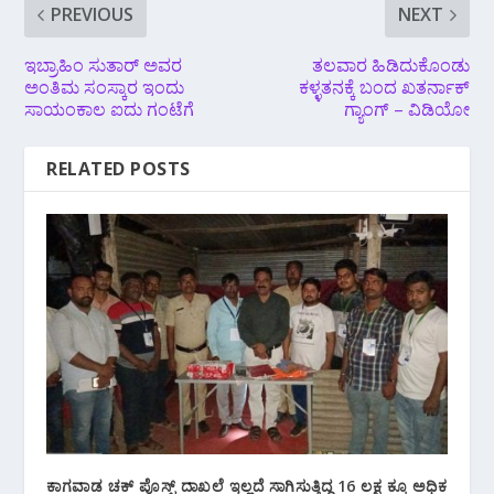
PREVIOUS
NEXT
ಇಬ್ರಾಹಿಂ ಸುತಾರ್ ಅವರ
ತಲವಾರ ಹಿಡಿದುಕೊಂಡು
ಅಂತಿಮ‌ ಸಂಸ್ಕಾರ ಇಂದು
ಕಳ್ಳತನಕ್ಕೆ ಬಂದ ಖತರ್ನಾಕ್
ಸಾಯಂಕಾಲ ಐದು ಗಂಟೆಗೆ
ಗ್ಯಾಂಗ್ – ವಿಡಿಯೋ
RELATED POSTS
ಕಾಗವಾಡ ಚಕ್ ಪೊಸ್ಟ್ ದಾಖಲೆ ಇಲ್ಲದೆ ಸಾಗಿಸುತ್ತಿದ್ದ 16 ಲಕ್ಷ ಕ್ಕೂ ಅಧಿಕ‌