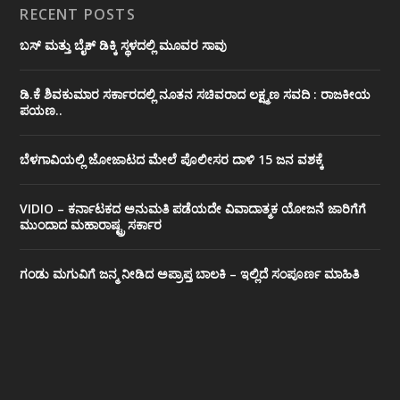
RECENT POSTS
ಬಸ್ ಮತ್ತು ಬೈಕ್ ಡಿಕ್ಕಿ ಸ್ಥಳದಲ್ಲಿ ಮೂವರ ಸಾವು
ಡಿ.ಕೆ ಶಿವಕುಮಾರ ಸರ್ಕಾರದಲ್ಲಿ ನೂತನ ಸಚಿವರಾದ ಲಕ್ಷ್ಮಣ ಸವದಿ : ರಾಜಕೀಯ
ಪಯಣ..
ಬೆಳಗಾವಿಯಲ್ಲಿ ಜೋಜಾಟದ ಮೇಲೆ ಪೊಲೀಸರ ದಾಳಿ 15 ಜನ ವಶಕ್ಕೆ
VIDIO – ಕರ್ನಾಟಕದ ಅನುಮತಿ ಪಡೆಯದೇ ವಿವಾದಾತ್ಮಕ ಯೋಜನೆ ಜಾರಿಗೆಗೆ
ಮುಂದಾದ ಮಹಾರಾಷ್ಟ್ರ ಸರ್ಕಾರ
ಗಂಡು ಮಗುವಿಗೆ ಜನ್ಮ ನೀಡಿದ ಅಪ್ರಾಪ್ತ ಬಾಲಕಿ – ಇಲ್ಲಿದೆ ಸಂಪೂರ್ಣ ಮಾಹಿತಿ