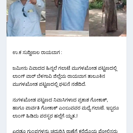
ಉ.ಕ ಸುದ್ದಿಜಾಲ ರಾಯಬಾಗ :
ಜಮೀನು ವಿವಾದದ ಹಿನ್ನಲೆ ಗಲಾಟೆ ಮುಗಳಖೋಡ ಪಟ್ಟಣದಲ್ಲಿ
ಲಾಂಗ್ ವಾರ್ ಬೆಳಗಾವಿ ಜಿಲ್ಲೆಯ ರಾಯಬಾಗ ತಾಲೂಕಿನ
ಮುಗಳಖೋಡ ಪಟ್ಟಣದಲ್ಲಿ ಘಟನೆ ನಡೆದಿದೆ.
ನುಗಳಖೋಡ ಪಟ್ಟಣದ ನಿವಾಸಿಗಳಾದ ಪ್ರಕಾಶ ಗೋಕಾಕ್,
ಹಾಗೂ ಪಾರ್ವತಿ ಗೋಕಾಕ್ ಎಂಬುವವರ ಮಧ್ಯೆ ಗಲಾಟೆ. ಇಬ್ಬರೂ
ಲಾಂಗ್ ಹಿಡಿದು ಪರಸ್ಪರ ಹಲ್ಲೆಗೆ ಯ್ನತ..!
ಏರಡೂ ಗುಂಪಗಳನ್ನು ಚದುರಿಸಿ ಠಾಣೆಗೆ ಕರೆದೊಯ್ದ ಪೋಲಿಸರು