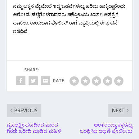
ನಮ್ಮ ಅಕ್ಕನ ಮೈಮೇಲೆ‌ ಇದ್ದ ಒಡವೆಗಳನ್ನು ಹರಿದು ಹಾಕ್ಕಿದ್ದಾರೆಂದು
ಆರೋಪ. ಹಲ್ಲೆಗೊಳಗಾದವರು ಚಿಕ್ಕೋಡಿಯ ಖಾಸಗಿ ಆಸ್ಪತ್ರೆಗೆ
ದಾಖಲು. ರಾಯಬಾಗ ಪೊಲೀಸ್ ಠಾಣೆ ವ್ಯಾಪ್ತಿಯಲ್ಲಿ ಈ ಘಟನೆ
ನಡೆದಿದೆ.
SHARE:
RATE:
PREVIOUS
NEXT
ಗೃಹಲಕ್ಷ್ಮೀ ಹಣದಿಂದ ಖಾರದ
ಅಂತರರಾಜ್ಯ ಕಳ್ಳರನ್ನು
ಗಿರಣಿ ಖರೀದಿ‌ ಮಾಡಿದ ಮಹಿಳೆ
ಬಂಧಿಸಿದ ಅಥಣಿ ಪೊಲೀಸರು