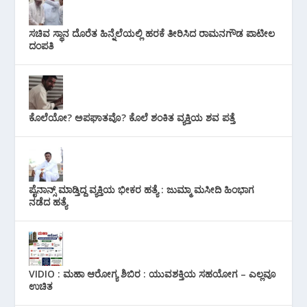
ಸಚಿವ ಸ್ಥಾನ ದೊರೆತ ಹಿನ್ನೆಲೆಯಲ್ಲಿ ಹರಕೆ ತೀರಿಸಿದ ರಾಮನಗೌಡ ಪಾಟೀಲ
ದಂಪತಿ
ಕೊಲೆಯೋ? ಅಪಘಾತವೊ? ಕೊಲೆ ಶಂಕಿತ ವ್ಯಕ್ತಿಯ ಶವ ಪತ್ತೆ
ಪೈನಾನ್ಸ್ ಮಾಡ್ತಿದ್ದ ವ್ಯಕ್ತಿಯ ಭೀಕರ‌ ಹತ್ಯೆ : ಜುಮ್ಮಾ ಮಸೀದಿ ಹಿಂಭಾಗ
ನಡೆದ ಹತ್ಯೆ
VIDIO : ಮಹಾ ಆರೋಗ್ಯ ಶಿಬಿರ : ಯುವಶಕ್ತಿಯ ಸಹಯೋಗ – ಎಲ್ಲವೂ
ಉಚಿತ