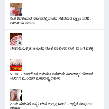
ಡಿ.ಕೆ ಶಿವಕುಮಾರ ಸರ್ಕಾರದಲ್ಲಿ ನೂತನ ಸಚಿವರಾದ ಲಕ್ಷ್ಮಣ ಸವದಿ :
ರಾಜಕೀಯ ಪಯಣ..
ಬೆಳಗಾವಿಯಲ್ಲಿ ಜೋಜಾಟದ ಮೇಲೆ ಪೊಲೀಸರ ದಾಳಿ 15 ಜನ ವಶಕ್ಕೆ
VIDIO – ಕರ್ನಾಟಕದ ಅನುಮತಿ ಪಡೆಯದೇ ವಿವಾದಾತ್ಮಕ ಯೋಜನೆ
ಜಾರಿಗೆಗೆ ಮುಂದಾದ ಮಹಾರಾಷ್ಟ್ರ ಸರ್ಕಾರ
ಗಂಡು ಮಗುವಿಗೆ ಜನ್ಮ ನೀಡಿದ ಅಪ್ರಾಪ್ತ ಬಾಲಕಿ – ಇಲ್ಲಿದೆ ಸಂಪೂರ್ಣ
ಮಾಹಿತಿ