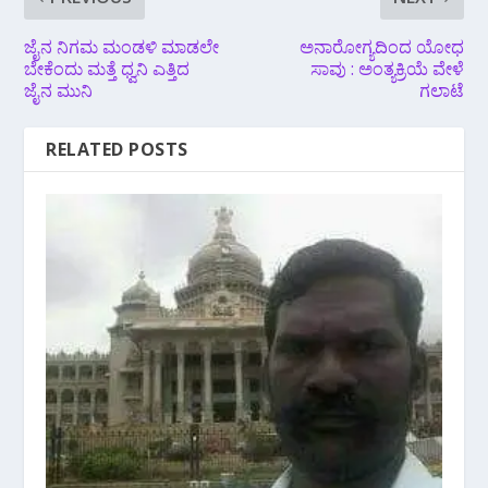
ಜೈನ ನಿಗಮ ಮಂಡಳಿ‌ ಮಾಡಲೇ
ಅನಾರೋಗ್ಯದಿಂದ ಯೋಧ
ಬೇಕೆಂದು‌ ಮತ್ತೆ ಧ್ವನಿ ಎತ್ತಿದ
ಸಾವು : ಅಂತ್ಯಕ್ರಿಯೆ ವೇಳೆ
ಜೈನ ಮುನಿ
ಗಲಾಟೆ
RELATED POSTS