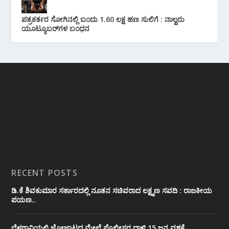
ಪತ್ರಕರ್ತರ ಸೋಗಿನಲ್ಲಿ ಬಂದು 1.60 ಲಕ್ಷ ಹಣ ಸುಲಿಗೆ : ನಾಲ್ವರು
ಯೂಟ್ಯೂಬರ್‌ಗಳ ಬಂಧನ
RECENT POSTS
ಡಿ.ಕೆ ಶಿವಕುಮಾರ ಸರ್ಕಾರದಲ್ಲಿ ನೂತನ ಸಚಿವರಾದ ಲಕ್ಷ್ಮಣ ಸವದಿ : ರಾಜಕೀಯ
ಪಯಣ..
ಬೆಳಗಾವಿಯಲ್ಲಿ ಜೋಜಾಟದ ಮೇಲೆ ಪೊಲೀಸರ ದಾಳಿ 15 ಜನ ವಶಕ್ಕೆ