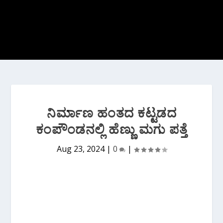
ನಿರ್ಮಾಣ ಹಂತದ ಕಟ್ಟಡದ
ಕಂಪೌಂಡನಲ್ಲಿ ಹೆಣ್ಣು ಮಗು ಪತ್ತೆ
Aug 23, 2024
|
0
|