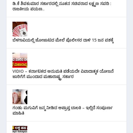
ಡಿ.ಕೆ ಶಿವಕುಮಾರ ಸರ್ಕಾರದಲ್ಲಿ ನೂತನ ಸಚಿವರಾದ ಲಕ್ಷ್ಮಣ ಸವದಿ :
ರಾಜಕೀಯ ಪಯಣ..
ಬೆಳಗಾವಿಯಲ್ಲಿ ಜೋಜಾಟದ ಮೇಲೆ ಪೊಲೀಸರ ದಾಳಿ 15 ಜನ ವಶಕ್ಕೆ
VIDIO – ಕರ್ನಾಟಕದ ಅನುಮತಿ ಪಡೆಯದೇ ವಿವಾದಾತ್ಮಕ ಯೋಜನೆ
ಜಾರಿಗೆಗೆ ಮುಂದಾದ ಮಹಾರಾಷ್ಟ್ರ ಸರ್ಕಾರ
ಗಂಡು ಮಗುವಿಗೆ ಜನ್ಮ ನೀಡಿದ ಅಪ್ರಾಪ್ತ ಬಾಲಕಿ – ಇಲ್ಲಿದೆ ಸಂಪೂರ್ಣ
ಮಾಹಿತಿ