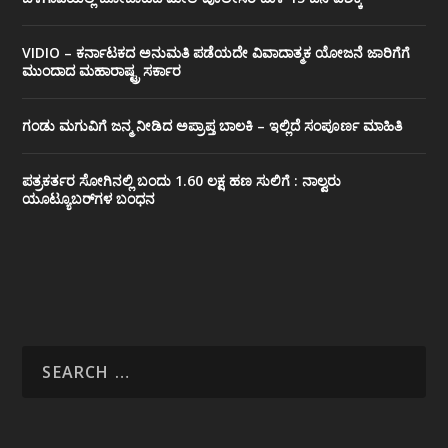
VIDIO – ಕರ್ನಾಟಕದ ಅನುಮತಿ ಪಡೆಯದೇ ವಿವಾದಾತ್ಮಕ ಯೋಜನೆ ಜಾರಿಗೆಗೆ
ಮುಂದಾದ ಮಹಾರಾಷ್ಟ್ರ ಸರ್ಕಾರ
ಗಂಡು ಮಗುವಿಗೆ ಜನ್ಮ ನೀಡಿದ ಅಪ್ರಾಪ್ತ ಬಾಲಕಿ – ಇಲ್ಲಿದೆ ಸಂಪೂರ್ಣ ಮಾಹಿತಿ
ಪತ್ರಕರ್ತರ ಸೋಗಿನಲ್ಲಿ ಬಂದು 1.60 ಲಕ್ಷ ಹಣ ಸುಲಿಗೆ : ನಾಲ್ವರು
ಯೂಟ್ಯೂಬರ್‌ಗಳ ಬಂಧನ