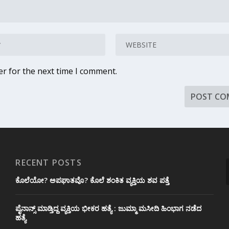
er for the next time I comment.
RECENT POSTS
ಕೊಲೆಯೋ? ಅಪಘಾತವೊ? ಕೊಲೆ ಶಂಕಿತ ವ್ಯಕ್ತಿಯ ಶವ ಪತ್ತೆ
ಪೈನಾನ್ಸ್ ಮಾಡ್ತಿದ್ದ ವ್ಯಕ್ತಿಯ ಭೀಕರ‌ ಹತ್ಯೆ : ಜುಮ್ಮಾ ಮಸೀದಿ ಹಿಂಭಾಗ ನಡೆದ
ಹತ್ಯೆ