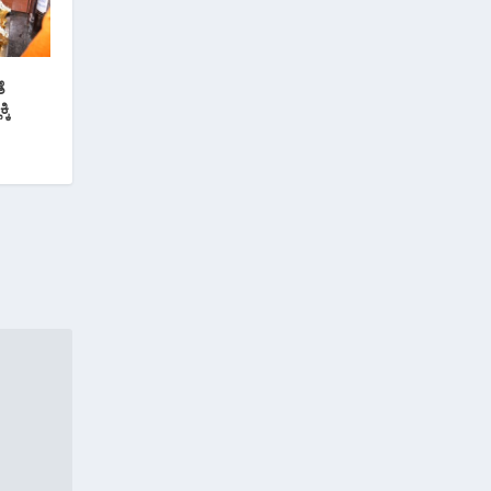
ೆ
್ಕಿ