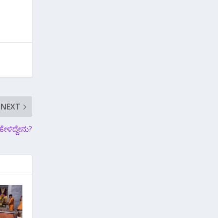
NEXT
ಹೇಳಿದ್ದೇನು?