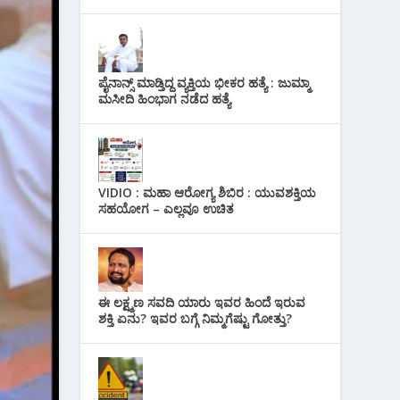
ಪೈನಾನ್ಸ್ ಮಾಡ್ತಿದ್ದ ವ್ಯಕ್ತಿಯ ಭೀಕರ‌ ಹತ್ಯೆ : ಜುಮ್ಮಾ
ಮಸೀದಿ ಹಿಂಭಾಗ ನಡೆದ ಹತ್ಯೆ
VIDIO : ಮಹಾ ಆರೋಗ್ಯ ಶಿಬಿರ : ಯುವಶಕ್ತಿಯ
ಸಹಯೋಗ – ಎಲ್ಲವೂ ಉಚಿತ
ಈ ಲಕ್ಷ್ಮಣ ಸವದಿ ಯಾರು ಇವರ ಹಿಂದೆ ಇರುವ
ಶಕ್ತಿ ಏನು? ಇವರ ಬಗ್ಗೆ ನಿಮ್ಮಗೆಷ್ಟು ಗೋತ್ತು?