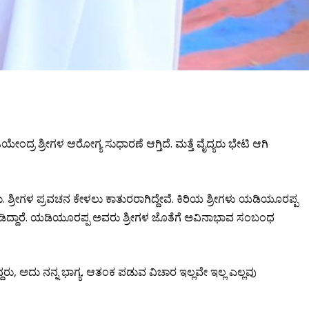
ಯೇಂದ್ರ ಶ್ರೀಗಳ ಆರೋಗ್ಯ ಸುಧಾರಣೆ ಆಗ್ತಿದೆ. ಮತ್ತೆ ವೈದ್ಯರು ಭೇಟಿ ಆಗಿ
 ಶ್ರೀಗಳ ಪ್ರವಚನ ಕೇಳಲು ಕಾತುರರಾಗಿದ್ದೇವೆ. ಕಿರಿಯ ಶ್ರೀಗಳು ಯಡಿಯೂರಪ್ಪ
ಾಡಿದ್ದಾರೆ. ಯಡಿಯೂರಪ್ಪ ಅವರು ಶ್ರೀಗಳ ಜೊತೆಗೆ ಅವಿನಾಭಾವ ಸಂಬಂಧ
ದರು, ಅದು ನನ್ನ ಭಾಗ್ಯ. ಆತಂಕ ಪಡುವ ವಿಚಾರ ಇಲ್ಲವೇ ಇಲ್ಲ ಎಲ್ಲವು