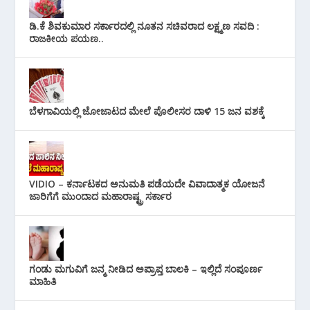
ಡಿ.ಕೆ ಶಿವಕುಮಾರ ಸರ್ಕಾರದಲ್ಲಿ ನೂತನ ಸಚಿವರಾದ ಲಕ್ಷ್ಮಣ ಸವದಿ :
ರಾಜಕೀಯ ಪಯಣ..
ಬೆಳಗಾವಿಯಲ್ಲಿ ಜೋಜಾಟದ ಮೇಲೆ ಪೊಲೀಸರ ದಾಳಿ 15 ಜನ ವಶಕ್ಕೆ
VIDIO – ಕರ್ನಾಟಕದ ಅನುಮತಿ ಪಡೆಯದೇ ವಿವಾದಾತ್ಮಕ ಯೋಜನೆ
ಜಾರಿಗೆಗೆ ಮುಂದಾದ ಮಹಾರಾಷ್ಟ್ರ ಸರ್ಕಾರ
ಗಂಡು ಮಗುವಿಗೆ ಜನ್ಮ ನೀಡಿದ ಅಪ್ರಾಪ್ತ ಬಾಲಕಿ – ಇಲ್ಲಿದೆ ಸಂಪೂರ್ಣ
ಮಾಹಿತಿ