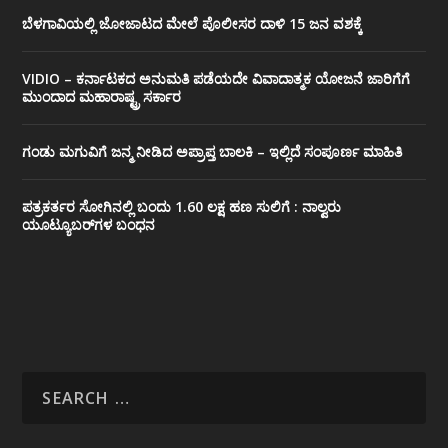
ಬೆಳಗಾವಿಯಲ್ಲಿ ಜೋಜಾಟದ ಮೇಲೆ ಪೊಲೀಸರ ದಾಳಿ 15 ಜನ ವಶಕ್ಕೆ
VIDIO – ಕರ್ನಾಟಕದ ಅನುಮತಿ ಪಡೆಯದೇ ವಿವಾದಾತ್ಮಕ ಯೋಜನೆ ಜಾರಿಗೆಗೆ
ಮುಂದಾದ ಮಹಾರಾಷ್ಟ್ರ ಸರ್ಕಾರ
ಗಂಡು ಮಗುವಿಗೆ ಜನ್ಮ ನೀಡಿದ ಅಪ್ರಾಪ್ತ ಬಾಲಕಿ – ಇಲ್ಲಿದೆ ಸಂಪೂರ್ಣ ಮಾಹಿತಿ
ಪತ್ರಕರ್ತರ ಸೋಗಿನಲ್ಲಿ ಬಂದು 1.60 ಲಕ್ಷ ಹಣ ಸುಲಿಗೆ : ನಾಲ್ವರು
ಯೂಟ್ಯೂಬರ್‌ಗಳ ಬಂಧನ