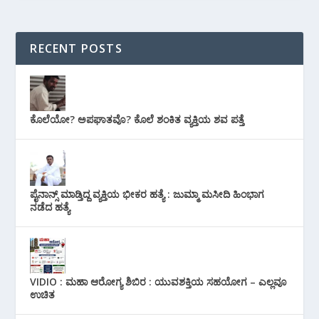
RECENT POSTS
ಕೊಲೆಯೋ? ಅಪಘಾತವೊ? ಕೊಲೆ ಶಂಕಿತ ವ್ಯಕ್ತಿಯ ಶವ ಪತ್ತೆ
ಪೈನಾನ್ಸ್ ಮಾಡ್ತಿದ್ದ ವ್ಯಕ್ತಿಯ ಭೀಕರ‌ ಹತ್ಯೆ : ಜುಮ್ಮಾ ಮಸೀದಿ ಹಿಂಭಾಗ
ನಡೆದ ಹತ್ಯೆ
VIDIO : ಮಹಾ ಆರೋಗ್ಯ ಶಿಬಿರ : ಯುವಶಕ್ತಿಯ ಸಹಯೋಗ – ಎಲ್ಲವೂ
ಉಚಿತ