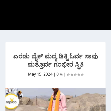
ಎರಡು ಬೈಕ್ ಮದ್ಯ ಡಿಕ್ಜಿ ಓರ್ವ ಸಾವು
ಮತ್ತೊರ್ವ ಗಂಭೀರ ಸ್ಥಿತಿ
May 15, 2024
|
0
|