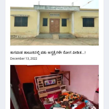
ಕಾಗವಾಡ ತಾಲೂಕಿನಲ್ಲಿ ಪಶು ಆಸ್ಪತ್ರೆಗಳೇ ರೋಗ ಪೀಡಿತ…!
December 13, 2022