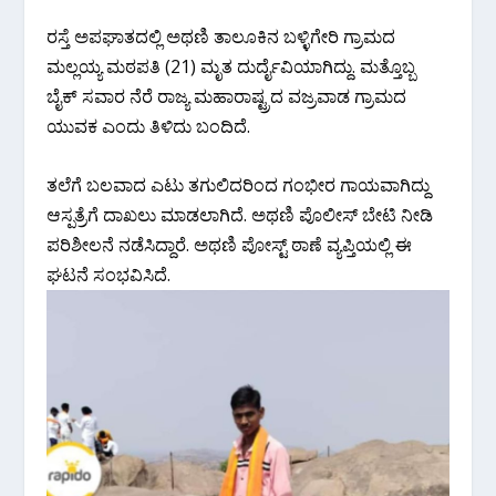
ರಸ್ತೆ ಅಪಘಾತದಲ್ಲಿ ಅಥಣಿ ತಾಲೂಕಿನ ಬಳ್ಳಿಗೇರಿ ಗ್ರಾಮದ
ಮಲ್ಲಯ್ಯ ಮಠಪತಿ (21) ಮೃತ ದುರ್ದೈವಿಯಾಗಿದ್ದು. ಮತ್ತೊಬ್ಬ
ಬೈಕ್ ಸವಾರ ನೆರೆ ರಾಜ್ಯ ಮಹಾರಾಷ್ಟ್ರದ ವಜ್ರವಾಡ ಗ್ರಾಮದ
ಯುವಕ ಎಂದು ತಿಳಿದು ಬಂದಿದೆ.
ತಲೆಗೆ ಬಲವಾದ ಎಟು ತಗುಲಿದರಿಂದ ಗಂಭೀರ ಗಾಯವಾಗಿದ್ದು
ಆಸ್ಪತ್ರೆಗೆ ದಾಖಲು ಮಾಡಲಾಗಿದೆ. ಅಥಣಿ ಪೊಲೀಸ್ ಬೇಟಿ ನೀಡಿ
ಪರಿಶೀಲನೆ ನಡೆಸಿದ್ದಾರೆ. ಅಥಣಿ ಪೋಸ್ಟ್ ಠಾಣೆ ವ್ಯಪ್ತಿಯಲ್ಲಿ ಈ
ಘಟನೆ ಸಂಭವಿಸಿದೆ.