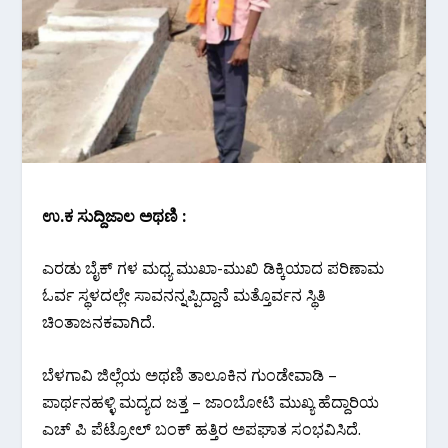
ಉ.ಕ ಸುದ್ದಿಜಾಲ ಅಥಣಿ :
ಎರಡು ಬೈಕ್ ಗಳ ಮಧ್ಯ ಮುಖಾ-ಮುಖಿ ಡಿಕ್ಕಿಯಾದ ಪರಿಣಾಮ
ಓರ್ವ ಸ್ಥಳದಲ್ಲೇ ಸಾವನನ್ನಪ್ಪಿದ್ದಾನೆ ಮತ್ತೊರ್ವನ ಸ್ಥಿತಿ
ಚಿಂತಾಜನಕವಾಗಿದೆ.
ಬೆಳಗಾವಿ ಜಿಲ್ಲೆಯ ಅಥಣಿ ತಾಲೂಕಿನ ಗುಂಡೇವಾಡಿ –
ಪಾರ್ಥನಹಳ್ಳಿ ಮದ್ಯದ ಜತ್ತ – ಜಾಂಬೋಟಿ ಮುಖ್ಯ ಹೆದ್ದಾರಿಯ
ಎಚ್ ಪಿ ಪೆಟ್ರೋಲ್ ಬಂಕ್ ಹತ್ತಿರ ಅಪಘಾತ ಸಂಭವಿಸಿದೆ.