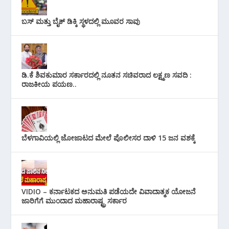
ಬಸ್ ಮತ್ತು ಬೈಕ್ ಡಿಕ್ಕಿ ಸ್ಥಳದಲ್ಲಿ ಮೂವರ ಸಾವು
ಡಿ.ಕೆ ಶಿವಕುಮಾರ ಸರ್ಕಾರದಲ್ಲಿ ನೂತನ ಸಚಿವರಾದ ಲಕ್ಷ್ಮಣ ಸವದಿ :
ರಾಜಕೀಯ ಪಯಣ..
ಬೆಳಗಾವಿಯಲ್ಲಿ ಜೋಜಾಟದ ಮೇಲೆ ಪೊಲೀಸರ ದಾಳಿ 15 ಜನ ವಶಕ್ಕೆ
VIDIO – ಕರ್ನಾಟಕದ ಅನುಮತಿ ಪಡೆಯದೇ ವಿವಾದಾತ್ಮಕ ಯೋಜನೆ
ಜಾರಿಗೆಗೆ ಮುಂದಾದ ಮಹಾರಾಷ್ಟ್ರ ಸರ್ಕಾರ