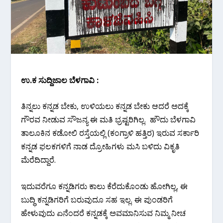
ಉ.ಕ ಸುದ್ದಿಜಾಲ ಬೆಳಗಾವಿ :
ತಿನ್ನಲು ಕನ್ನಡ ಬೇಕು, ಉಳಿಯಲು ಕನ್ನಡ ಬೇಕು ಆದರೆ ಅದಕ್ಕೆ
ಗೌರವ ನೀಡುವ ಸೌಜನ್ಯ ಈ ಮತಿ ಭ್ರಷ್ಟರಿಗಿಲ್ಲ. ಹೌದು ಬೆಳಗಾವಿ
ತಾಲೂಕಿನ ಕಡೋಲಿ ರಸ್ತೆಯಲ್ಲಿ (ಕಂಗ್ರಾಳಿ ಹತ್ತಿರ) ಇರುವ ಸರ್ಕಾರಿ
ಕನ್ನಡ ಫಲಕಗಳಿಗೆ ನಾಡ ದ್ರೋಹಿಗಳು ಮಸಿ ಬಳಿದು ವಿಕೃತಿ
ಮೆರೆದಿದ್ದಾರೆ.
ಇದುವರೆಗೂ ಕನ್ನಡಿಗರು ಕಾಲು ಕೆರೆದುಕೊಂಡು ಹೋಗಿಲ್ಲ, ಈ
ಬುದ್ಧಿ ಕನ್ನಡಿಗರಿಗೆ ಬರುವುದೂ ಸಹ ಇಲ್ಲ. ಈ ಪುಂಡರಿಗೆ
ಹೇಳುವುದು ಏನೆಂದರೆ ಕನ್ನಡಕ್ಕೆ ಅವಮಾನಿಸುವ ನಿಮ್ಮ ನೀಚ