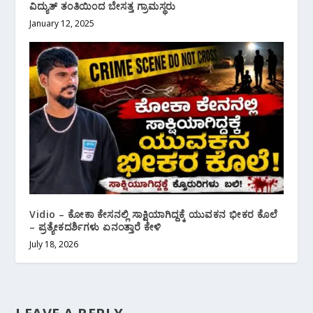
ವಿದ್ಯುತ್ ತಂತಿಯಿಂದ ಬೇಸತ್ತ ಗ್ರಾಮಸ್ಥರು
January 12, 2025
Vidio – ಕೋಕಾ ಕೇಸನಲ್ಲಿ ಸಾಕ್ಷಿಯಾಗಿದ್ದಕ್ಕೆ ಯುವಕನ ಭೀಕರ ಕೊಲೆ
– ಪ್ರತ್ಯೇಕದರ್ಶಿಗಳು ಏನಂತ್ತಾರೆ ಕೇಳಿ
July 18, 2026