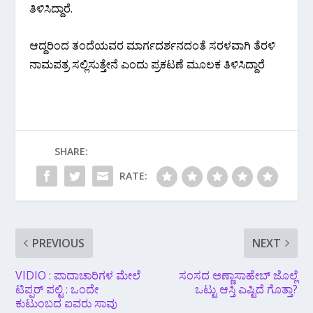
ತಿಳಿಸಿದ್ದಾರೆ.
ಆದ್ದರಿಂದ ತಂದೆಯವರ ಮಾರ್ಗದರ್ಶನದಂತೆ ಸರಳವಾಗಿ ತೆರಳಿ
ನಾಮಪತ್ರ ಸಲ್ಲಿಸುತ್ತೇನೆ ಎಂದು ಪ್ರಕಟಣೆ ಮೂಲಕ ತಿಳಿಸಿದ್ದಾರೆ
SHARE:
RATE:
PREVIOUS
NEXT
VIDIO : ಪಾದಾಚಾರಿಗಳ ಮೇಲೆ
ಸಂಸದ ಅಣ್ಣಾಸಾಹೇಬ್ ಜೊಲ್ಲೆ
ಟಿಪ್ಪರ್ ಪಲ್ಟಿ : ಒಂದೇ
ಒಟ್ಟು ‌ಆಸ್ತಿ ಎಷ್ಟಿದೆ ಗೊತ್ತಾ?
ಕುಟುಂಬದ ಐವರು ಸಾವು