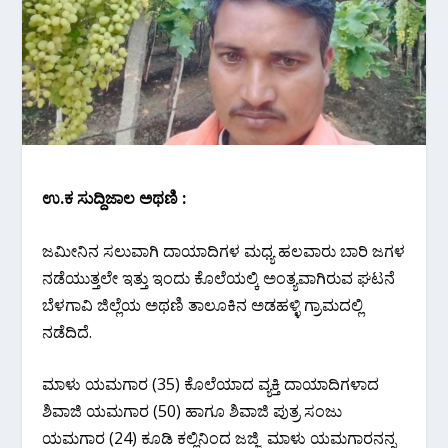
ಉ.ಕ ಸುದ್ದಿಜಾಲ ಅಥಣಿ :
ಜಮೀನಿನ ಸಲುವಾಗಿ ದಾಯಾದಿಗಳ ಮಧ್ಯ ಹಲವಾರು ಬಾರಿ ಜಗಳ
ನಡೆಯುತ್ತಲೇ ಇತ್ತು ಇಂದು ಕೊಲೆಯಲ್ಕಿ ಅಂತ್ಯವಾಗಿರುವ ಘಟನೆ
ಬೆಳಗಾವಿ ಜಿಲ್ಲೆಯ ಅಥಣಿ ತಾಲೂಕಿನ ಅಡಹಳ್ಳಿ ಗ್ರಾಮದಲ್ಲಿ‌
ನಡೆದಿದೆ.
ಮಾಳು ಯಮಗಾರ (35) ಕೊಲೆಯಾದ ವ್ಯಕ್ತಿ ದಾಯಾದಿಗಳಾದ
ಶಿವಾಜಿ ಯಮಗಾರ (50) ಹಾಗೂ ಶಿವಾಜಿ ಪುತ್ರ ಸಂಜು
ಯಮಗಾರ (24) ಕೂಡಿ ಕಲ್ಲಿನಿಂದ ಜಜ್ಜಿ ಮಾಳು ಯಮಗಾರನನ್ನ