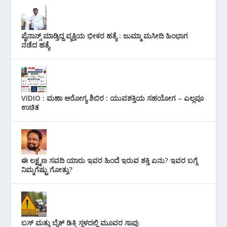
ಪೈನಾನ್ಸ್ ಮಾಡ್ತಿದ್ದ ವ್ಯಕ್ತಿಯ ಭೀಕರ‌ ಹತ್ಯೆ : ಜುಮ್ಮಾ ಮಸೀದಿ ಹಿಂಭಾಗ
ನಡೆದ ಹತ್ಯೆ
VIDIO : ಮಹಾ ಆರೋಗ್ಯ ಶಿಬಿರ : ಯುವಶಕ್ತಿಯ ಸಹಯೋಗ – ಎಲ್ಲವೂ
ಉಚಿತ
ಈ ಲಕ್ಷ್ಮಣ ಸವದಿ ಯಾರು ಇವರ ಹಿಂದೆ ಇರುವ ಶಕ್ತಿ ಏನು? ಇವರ ಬಗ್ಗೆ
ನಿಮ್ಮಗೆಷ್ಟು ಗೋತ್ತು?
ಬಸ್ ಮತ್ತು ಬೈಕ್ ಡಿಕ್ಕಿ ಸ್ಥಳದಲ್ಲಿ ಮೂವರ ಸಾವು