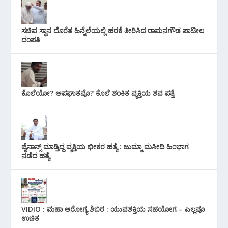
ಸಚಿವ ಸ್ಥಾನ ದೊರೆತ ಹಿನ್ನೆಲೆಯಲ್ಲಿ ಹರಕೆ ತೀರಿಸಿದ ರಾಮನಗೌಡ ಪಾಟೀಲ
ದಂಪತಿ
ಕೊಲೆಯೋ? ಅಪಘಾತವೊ? ಕೊಲೆ ಶಂಕಿತ ವ್ಯಕ್ತಿಯ ಶವ ಪತ್ತೆ
ಪೈನಾನ್ಸ್ ಮಾಡ್ತಿದ್ದ ವ್ಯಕ್ತಿಯ ಭೀಕರ‌ ಹತ್ಯೆ : ಜುಮ್ಮಾ ಮಸೀದಿ ಹಿಂಭಾಗ
ನಡೆದ ಹತ್ಯೆ
VIDIO : ಮಹಾ ಆರೋಗ್ಯ ಶಿಬಿರ : ಯುವಶಕ್ತಿಯ ಸಹಯೋಗ – ಎಲ್ಲವೂ
ಉಚಿತ