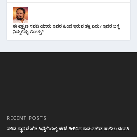
ಈ ಲಕ್ಷ್ಮಣ ಸವದಿ ಯಾರು ಇವರ ಹಿಂದೆ ಇರುವ ಶಕ್ತಿ ಏನು? ಇವರ ಬಗ್ಗೆ
ನಿಮ್ಮಗೆಷ್ಟು ಗೋತ್ತು?
RECENT POSTS
ಸಚಿವ ಸ್ಥಾನ ದೊರೆತ ಹಿನ್ನೆಲೆಯಲ್ಲಿ ಹರಕೆ ತೀರಿಸಿದ ರಾಮನಗೌಡ ಪಾಟೀಲ ದಂಪತಿ