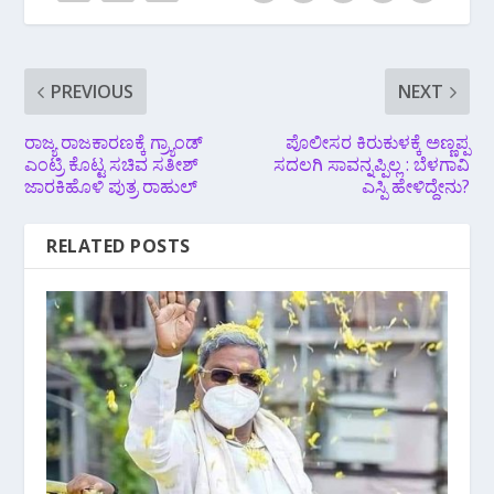
PREVIOUS
NEXT
ರಾಜ್ಯ ರಾಜಕಾರಣಕ್ಕೆ ಗ್ರ್ಯಾಂಡ್
ಪೊಲೀಸರ ಕಿರುಕುಳಕ್ಕೆ ಅಣ್ಣಪ್ಪ
‌ಎಂಟ್ರಿ ಕೊಟ್ಟ ಸಚಿವ ಸತೀಶ್
ಸದಲಗಿ ಸಾವನ್ನಪ್ಪಿಲ್ಲ : ಬೆಳಗಾವಿ
ಜಾರಕಿಹೊಳಿ ಪುತ್ರ ರಾಹುಲ್
ಎಸ್ಪಿ ಹೇಳಿದ್ದೇನು?
RELATED POSTS