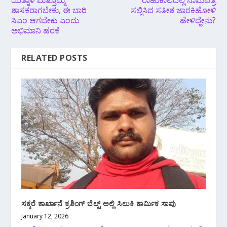
ಯತ್ನಾಳ ಮತ್ತೊಮ್ಮೆ
ರಾಹುಕಾಲದಲ್ಲಿ ನಾಮಪತ್ರ
ಶಾಸಕರಾಗಬೇಕು, ಈ ಬಾರಿ
ಸಲ್ಲಿಸಿದ ಸತೀಶ ಜಾರಕಿಹೋಳಿ
ಸಿಎಂ ಆಗಬೇಕು ಎಂದು
ಹೇಳಿದ್ದೇನು?
ಅಭಿಮಾನಿ ಹರಕೆ
RELATED POSTS
ಸಕ್ಕರೆ ಕಾರ್ಖಾನೆ ಕ್ರಶಿಂಗ್ ಬೆಲ್ಟ್ ಅಲ್ಲಿ ಸಿಲುಕಿ ಕಾರ್ಮಿಕ ಸಾವು
January 12, 2026