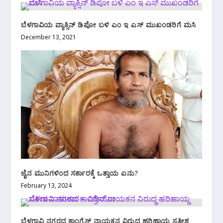
ಬೆಳಗಾವಿಯ ವ್ಯಾಕ್ಸಿನ್ ಡಿಪೋ ಬಳಿ ಎಂ ಇ ಎಸ್ ಮುಖಂಡರಿಗೆ ಮಸಿ
December 13, 2021
ಜೈನ‌ ಮುನಿಗಳಿಂದ ಸರ್ಕಾರಕ್ಕೆ ಒತ್ತಾಯ ಏನು?
February 13, 2024
ಬೆಳಗಾವಿ ನಗರದ ಕಾಂಗ್ರೆಸ್ ನಾಯಕನ ವಿರುದ್ಧ ಹರಿಹಾಯ್ದ ಸತೀಶ