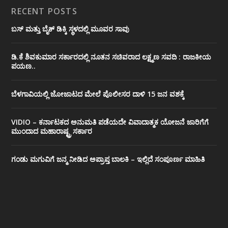
RECENT POSTS
ಬಸ್ ಮತ್ತು ಬೈಕ್ ಡಿಕ್ಕಿ ಸ್ಥಳದಲ್ಲಿ ಮೂವರ ಸಾವು
ಡಿ.ಕೆ ಶಿವಕುಮಾರ ಸರ್ಕಾರದಲ್ಲಿ ನೂತನ ಸಚಿವರಾದ ಲಕ್ಷ್ಮಣ ಸವದಿ : ರಾಜಕೀಯ
ಪಯಣ..
ಬೆಳಗಾವಿಯಲ್ಲಿ ಜೋಜಾಟದ ಮೇಲೆ ಪೊಲೀಸರ ದಾಳಿ 15 ಜನ ವಶಕ್ಕೆ
VIDIO – ಕರ್ನಾಟಕದ ಅನುಮತಿ ಪಡೆಯದೇ ವಿವಾದಾತ್ಮಕ ಯೋಜನೆ ಜಾರಿಗೆಗೆ
ಮುಂದಾದ ಮಹಾರಾಷ್ಟ್ರ ಸರ್ಕಾರ
ಗಂಡು ಮಗುವಿಗೆ ಜನ್ಮ ನೀಡಿದ ಅಪ್ರಾಪ್ತ ಬಾಲಕಿ – ಇಲ್ಲಿದೆ ಸಂಪೂರ್ಣ ಮಾಹಿತಿ