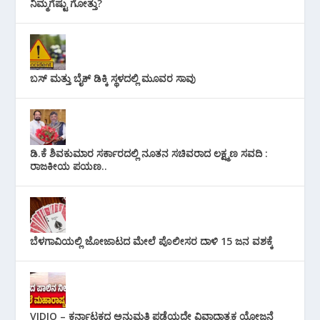
ನಿಮ್ಮಗೆಷ್ಟು ಗೋತ್ತು?
ಬಸ್ ಮತ್ತು ಬೈಕ್ ಡಿಕ್ಕಿ ಸ್ಥಳದಲ್ಲಿ ಮೂವರ ಸಾವು
ಡಿ.ಕೆ ಶಿವಕುಮಾರ ಸರ್ಕಾರದಲ್ಲಿ ನೂತನ ಸಚಿವರಾದ ಲಕ್ಷ್ಮಣ ಸವದಿ :
ರಾಜಕೀಯ ಪಯಣ..
ಬೆಳಗಾವಿಯಲ್ಲಿ ಜೋಜಾಟದ ಮೇಲೆ ಪೊಲೀಸರ ದಾಳಿ 15 ಜನ ವಶಕ್ಕೆ
VIDIO – ಕರ್ನಾಟಕದ ಅನುಮತಿ ಪಡೆಯದೇ ವಿವಾದಾತ್ಮಕ ಯೋಜನೆ