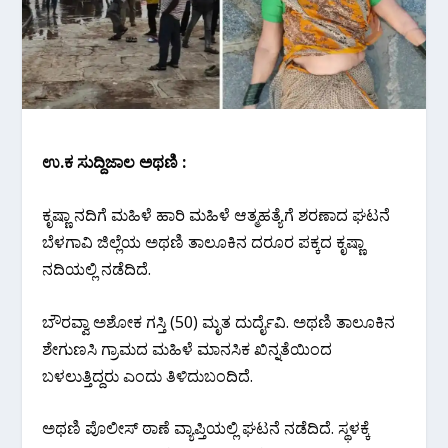
ಉ.ಕ ಸುದ್ದಿಜಾಲ ಅಥಣಿ :
ಕೃಷ್ಣಾ ನದಿಗೆ ಮಹಿಳೆ ಹಾರಿ ಮಹಿಳೆ ಆತ್ಮಹತ್ಯೆಗೆ ಶರಣಾದ ಘಟನೆ
ಬೆಳಗಾವಿ ಜಿಲ್ಲೆಯ ಅಥಣಿ ತಾಲೂಕಿನ ದರೂರ ಪಕ್ಕದ ಕೃಷ್ಣಾ
ನದಿಯಲ್ಲಿ ನಡೆದಿದೆ.
ಬೌರವ್ವಾ ಅಶೋಕ ಗಸ್ತಿ (50) ಮೃತ ದುರ್ದೈವಿ. ಅಥಣಿ ತಾಲೂಕಿನ
ಶೇಗುಣಸಿ ಗ್ರಾಮದ ಮಹಿಳೆ ಮಾನಸಿಕ ಖಿನ್ನತೆಯಿಂದ
ಬಳಲುತ್ತಿದ್ದರು ಎಂದು ತಿಳಿದುಬಂದಿದೆ.
ಅಥಣಿ ಪೊಲೀಸ್‌ ಠಾಣೆ ವ್ಯಾಪ್ತಿಯಲ್ಲಿ ಘಟನೆ ನಡೆದಿದೆ. ಸ್ಥಳಕ್ಕೆ