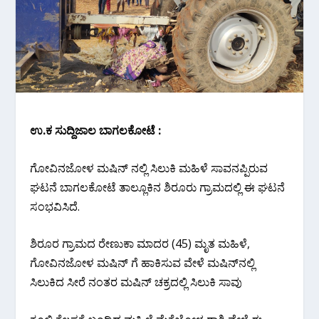
ಉ.ಕ ಸುದ್ದಿಜಾಲ ಬಾಗಲಕೋಟೆ :
ಗೋವಿನಜೋಳ ಮಷಿನ್ ನಲ್ಲಿ ಸಿಲುಕಿ ಮಹಿಳೆ ಸಾವನಪ್ಪಿರುವ
ಘಟನೆ ಬಾಗಲಕೋಟೆ ತಾಲ್ಲೂಕಿನ ಶಿರೂರು ಗ್ರಾಮದಲ್ಲಿ ಈ ಘಟನೆ
ಸಂಭವಿಸಿದೆ.
ಶಿರೂರ ಗ್ರಾಮದ ರೇಣುಕಾ ಮಾದರ (45) ಮೃತ ಮಹಿಳೆ,
ಗೋವಿನಜೋಳ ಮಷಿನ್ ಗೆ ಹಾಕಿಸುವ ವೇಳೆ ಮಷಿನ್‌ನಲ್ಲಿ
ಸಿಲುಕಿದ ಸೀರೆ ನಂತರ ಮಷಿನ್ ಚಕ್ರದಲ್ಲಿ ಸಿಲುಕಿ ಸಾವು