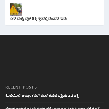
ಬಸ್ ಮತ್ತು ಬೈಕ್ ಡಿಕ್ಕಿ ಸ್ಥಳದಲ್ಲಿ ಮೂವರ ಸಾವು
RECENT POSTS
ಕೊಲೆಯೋ? ಅಪಘಾತವೊ? ಕೊಲೆ ಶಂಕಿತ ವ್ಯಕ್ತಿಯ ಶವ ಪತ್ತೆ
ಪೈನಾನ್ಸ್ ಮಾಡ್ತಿದ್ದ ವ್ಯಕ್ತಿಯ ಭೀಕರ‌ ಹತ್ಯೆ : ಜುಮ್ಮಾ ಮಸೀದಿ ಹಿಂಭಾಗ ನಡೆದ ಹತ್ಯೆ