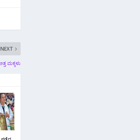
NEXT
 ಅತ್ತ ಮಕ್ಕಳು
ಕ ಪಡೆದ