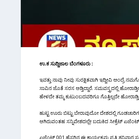
ಉ.ಕ ಸುದ್ದಿಜಾಲ ಬೆಂಗಳೂರು :
ಇವತ್ತು ನಾವು ನೀವು ಸುರಕ್ಷಿತವಾಗಿ ಇದ್ದೀವಿ ಅಂದ್ರೆ ನಮಗೋ
ಸಾವಿನ ಜೊತೆ ಸರಸ ಆಡ್ತಿದ್ದಾರೆ. ಸಮವಸ್ತ್ರದಲ್ಲಿ ಹೋರ
ಹೇಳದೇ ತಮ್ಮ ಕುಟುಂಬದವರಿಗೂ ಗೊತ್ತಿಲ್ಲದೇ ಹೋರಾಡ್ತ
ಹುಟ್ಟ ಊರು ಬಿಟ್ಟು ಬೇರಾವುದೋ ದೇಶದಲ್ಲಿ ಗೂಡಚಾರಿಗಳಾಗಿ
ಆಗಿರುವಂತಹ ಸನ್ನಿವೇಶದಲ್ಲೇ ಬದುಕಿದ ಸೀಕ್ರೆಟ್​ ಏಜೆಂಟ್​​ಗ
ಏಜೆಂಟ್​​ 001 ಹೆಸರಿನ ಈ ಕಾರ್ಯಕ್ರಮ ಪ್ರತಿ ಶನಿವಾರ 