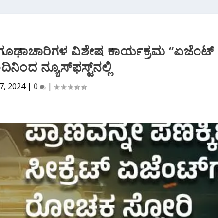
ಟ್ಟ ಗೂಢಾಚಾರಿಗಳ ವಿಶೇಷ ಕಾರ್ಯಕ್ರಮ “ಏಜೆಂಟ್​​
ನಿಂದ ನ್ಯೂಸ್​ಫಸ್ಟ್​ನಲ್ಲಿ
7, 2024
|
0
|