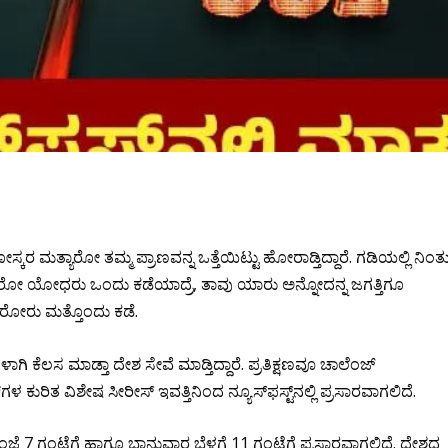
ಸ್ಕರ ಮತ್ಯಾರೋ ತಮ್ಮ ಪ್ರಾಣವನ್ನ ಒತ್ತೆಯಿಟ್ಟು ಹೋರಾಡ್ತಿದ್ದಾರೆ. ಗಡಿಯಲ್ಲಿ ನಿಂತ
ಾಡ್ತಿರೋ ಯೋಧರು ಒಂದು ಕಡೆಯಾದ್ರೆ, ತಾವು ಯಾರು ಅನ್ನೋದನ್ನ ಜಗತ್ತಿಗೂ
ಿರೋರು ಮತ್ತೊಂದು ಕಡೆ.
 ಕೆಲಸ ಮಾಡ್ತಾ ದೇಶ ಸೇವೆ ಮಾಡ್ತಿದ್ದಾರೆ. ಪ್ರತಿಕ್ಷಣವೂ ಚಾಲೆಂಜ್​
ಳ ಕುರಿತ ವಿಶೇಷ ಸೀರೀಸ್​ ಇವತ್ತಿನಿಂದ ನ್ಯೂಸ್​ಫಸ್ಟ್​​ನಲ್ಲಿ ಪ್ರಸಾರವಾಗಲಿದೆ.
ಸಂಜೆ 7 ಗಂಟೆಗೆ ಹಾಗೂ ಭಾನುವಾರ ಬೆಳಗ್ಗೆ 11 ಗಂಟೆಗೆ ಪ್ರಸಾರವಾಗಲಿದೆ. ದೇಶದ