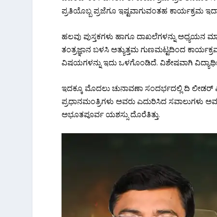
ಪ್ರತಿಯೊಬ್ಬ ಪ್ರಜೆಗೂ ಇಷ್ಟವಾಗುವಂತಹ ಕಾರ್ಯಕ್ರಮ ಇದಾ
ಹಲವು ಪುಸ್ತಕಗಳು ಹಾಗೂ ದಾಖಲೆಗಳನ್ನು ಅಧ್ಯಯನ ಮಾಡಿ
ತಂತ್ರಜ್ಞಾನ ಬಳಸಿ ಅತ್ಯುತ್ತಮ ಗುಣಮಟ್ಟದಿಂದ ಕಾರ್ಯಕ್
ವಿಷಯಗಳನ್ನು ಇದು ಒಳಗೊಂಡಿದೆ. ವಿಶೇಷವಾಗಿ ವಿದ್ಯಾರ್ಥಿಗ
ಇದಕ್ಕೂ ಮೊದಲು ಚುನಾವಣಾ ಸಂದರ್ಭದಲ್ಲಿ ದಿ ಲೀಡರ್​ ಎಂಬ ವಿ
ಪ್ರಧಾನಮಂತ್ರಿಗಳು ಅವರು ಎದುರಿಸಿದ ಸವಾಲುಗಳು ಅವರು
ಅಭೂತಪೂರ್ವ ಯಶಸ್ಸು ದೊರೆತಿತ್ತು.