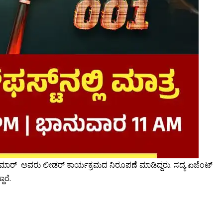
ುಮಾರ್​ ​ ಅವರು ಲೀಡರ್​ ಕಾರ್ಯಕ್ರಮದ ನಿರೂಪಣೆ ಮಾಡಿದ್ದರು. ಸದ್ಯ ಏಜೆಂಟ್​
ೆ. ​