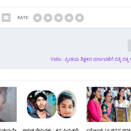
RATE:
Vidio : ಪ್ರೀತಿಯ ಶಿಕ್ಷಕನ ವರ್ಗಾವಣೆಗೆ ಬಿಕ್ಕಿ ಬಿಕ್ಕಿ
 ತಂಗಿಯನ್ನೇ
ಪಾಗಲ್ ಪ್ರೇಮಿಗಳು : ತನ್ನ ಪ್ರಿಯತಮೆ
ಬರೋಬ್ಬರಿ 16 ಚಿನ್ನದ ಪದ