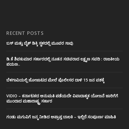
RECENT POSTS
ಬಸ್ ಮತ್ತು ಬೈಕ್ ಡಿಕ್ಕಿ ಸ್ಥಳದಲ್ಲಿ ಮೂವರ ಸಾವು
ಡಿ.ಕೆ ಶಿವಕುಮಾರ ಸರ್ಕಾರದಲ್ಲಿ ನೂತನ ಸಚಿವರಾದ ಲಕ್ಷ್ಮಣ ಸವದಿ : ರಾಜಕೀಯ
ಪಯಣ..
ಬೆಳಗಾವಿಯಲ್ಲಿ ಜೋಜಾಟದ ಮೇಲೆ ಪೊಲೀಸರ ದಾಳಿ 15 ಜನ ವಶಕ್ಕೆ
VIDIO – ಕರ್ನಾಟಕದ ಅನುಮತಿ ಪಡೆಯದೇ ವಿವಾದಾತ್ಮಕ ಯೋಜನೆ ಜಾರಿಗೆಗೆ
ಮುಂದಾದ ಮಹಾರಾಷ್ಟ್ರ ಸರ್ಕಾರ
ಗಂಡು ಮಗುವಿಗೆ ಜನ್ಮ ನೀಡಿದ ಅಪ್ರಾಪ್ತ ಬಾಲಕಿ – ಇಲ್ಲಿದೆ ಸಂಪೂರ್ಣ ಮಾಹಿತಿ