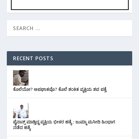
RECENT POSTS
ಕೊಲೆಯೋ? ಅಪಘಾತವೊ? ಕೊಲೆ ಶಂಕಿತ ವ್ಯಕ್ತಿಯ ಶವ ಪತ್ತೆ
ಪೈನಾನ್ಸ್ ಮಾಡ್ತಿದ್ದ ವ್ಯಕ್ತಿಯ ಭೀಕರ‌ ಹತ್ಯೆ : ಜುಮ್ಮಾ ಮಸೀದಿ ಹಿಂಭಾಗ
ನಡೆದ ಹತ್ಯೆ