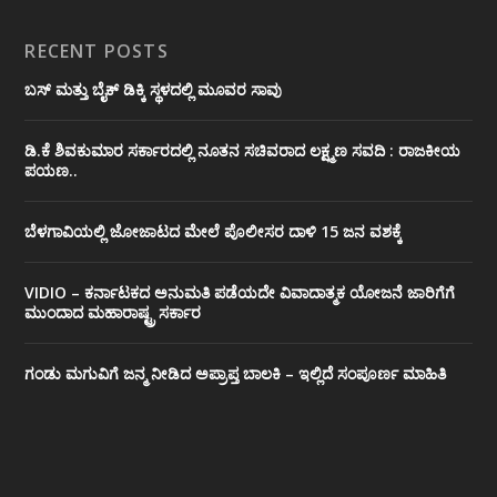
RECENT POSTS
ಬಸ್ ಮತ್ತು ಬೈಕ್ ಡಿಕ್ಕಿ ಸ್ಥಳದಲ್ಲಿ ಮೂವರ ಸಾವು
ಡಿ.ಕೆ ಶಿವಕುಮಾರ ಸರ್ಕಾರದಲ್ಲಿ ನೂತನ ಸಚಿವರಾದ ಲಕ್ಷ್ಮಣ ಸವದಿ : ರಾಜಕೀಯ
ಪಯಣ..
ಬೆಳಗಾವಿಯಲ್ಲಿ ಜೋಜಾಟದ ಮೇಲೆ ಪೊಲೀಸರ ದಾಳಿ 15 ಜನ ವಶಕ್ಕೆ
VIDIO – ಕರ್ನಾಟಕದ ಅನುಮತಿ ಪಡೆಯದೇ ವಿವಾದಾತ್ಮಕ ಯೋಜನೆ ಜಾರಿಗೆಗೆ
ಮುಂದಾದ ಮಹಾರಾಷ್ಟ್ರ ಸರ್ಕಾರ
ಗಂಡು ಮಗುವಿಗೆ ಜನ್ಮ ನೀಡಿದ ಅಪ್ರಾಪ್ತ ಬಾಲಕಿ – ಇಲ್ಲಿದೆ ಸಂಪೂರ್ಣ ಮಾಹಿತಿ