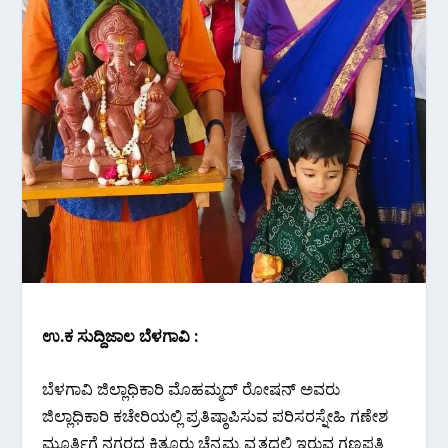
ಉ.ಕ ಸುದ್ದಿಜಾಲ ಬೆಳಗಾವಿ :
ಬೆಳಗಾವಿ ಜಿಲ್ಲಾಧಿಕಾರಿ ಮೊಹಮ್ಮದ್ ರೋಷನ್ ಅವರು
ಜಿಲ್ಲಾಧಿಕಾರಿ ಕಚೇರಿಯಲ್ಲಿ ಪ್ರತಿಷ್ಠಾಪಿಸುವ ಪರಿಸರಸ್ನೇಹಿ ಗಣೇಶ
ಮೂರ್ತಿಗೆ ನಗರದ ಕಿತ್ತೂರು ಚೆನ್ನಮ್ಮ ವೃತ್ತದಲ್ಲಿ ಇರುವ ಗಣಪತಿ‌