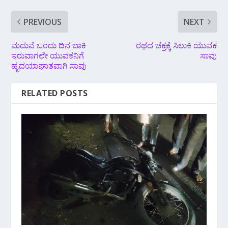
PREVIOUS
NEXT
ಮದುವೆ ಒಂದು ದಿನ ಬಾಕಿ
ರಥದ ಚಕ್ರಕ್ಕೆ‌ ಸಿಲುಕಿ ಯುವಕ
ಇರುವಾಗಲೇ ಯುವಕನಿಗೆ
ಸಾವು
ಹೃದಯಾಘಾತವಾಗಿ ಸಾವು
RELATED POSTS