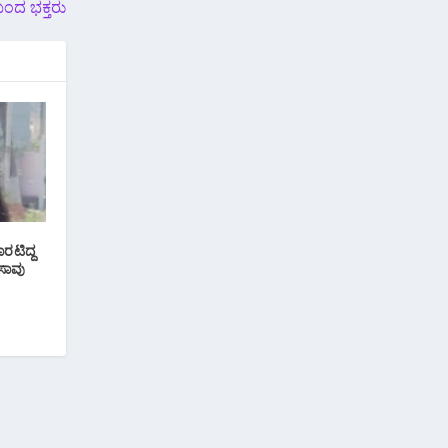
 ಬಂದ ಭಕ್ತರು
ರಟಿದ್ದ
 ಸಾವು