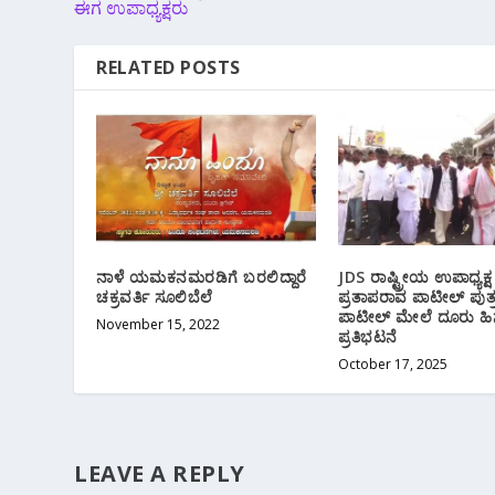
ಈಗ ಉಪಾಧ್ಯಕ್ಷರು
RELATED POSTS
ನಾಳೆ ಯಮಕನಮರಡಿಗೆ ಬರಲಿದ್ದಾರೆ
JDS ರಾಷ್ಟ್ರೀಯ ಉಪಾಧ್ಯಕ್ಷ
ಚಕ್ರವರ್ತಿ ಸೂಲಿಬೆಲೆ
ಪ್ರತಾಪರಾವ ಪಾಟೀಲ್ ಪುತ್
ಪಾಟೀಲ್ ಮೇಲೆ ದೂರು ಹಿನ
November 15, 2022
ಪ್ರತಿಭಟನೆ
October 17, 2025
LEAVE A REPLY