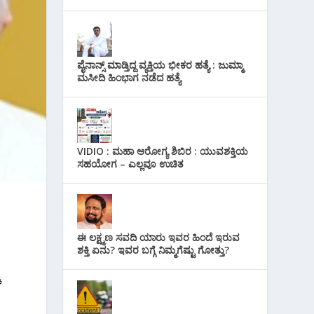
ಪೈನಾನ್ಸ್ ಮಾಡ್ತಿದ್ದ ವ್ಯಕ್ತಿಯ ಭೀಕರ‌ ಹತ್ಯೆ : ಜುಮ್ಮಾ
ಮಸೀದಿ ಹಿಂಭಾಗ ನಡೆದ ಹತ್ಯೆ
VIDIO : ಮಹಾ ಆರೋಗ್ಯ ಶಿಬಿರ : ಯುವಶಕ್ತಿಯ
ಸಹಯೋಗ – ಎಲ್ಲವೂ ಉಚಿತ
ಈ ಲಕ್ಷ್ಮಣ ಸವದಿ ಯಾರು ಇವರ ಹಿಂದೆ ಇರುವ
ಶಕ್ತಿ ಏನು? ಇವರ ಬಗ್ಗೆ ನಿಮ್ಮಗೆಷ್ಟು ಗೋತ್ತು?
ೆ