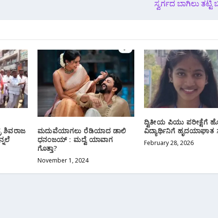
ಸ್ವರ್ಗದ ಬಾಗಿಲು ತಟ್ಟಿ
ದ್ವಿತೀಯ ಪಿಯು ಪರೀಕ್ಷೆಗೆ ಹೊ
ರ ಶಿವರಾಜ
ವಿದ್ಯಾರ್ಥಿನಿಗೆ ಹೃದಯಾಘಾತ
ಮದುವೆಯಾಗಲು ರೆಡಿಯಾದ ಡಾಲಿ
್ನಲೆ
ಧನಂಜಯ್​ : ಮದ್ವೆ ಯಾವಾಗ
February 28, 2026
ಗೊತ್ತಾ?
November 1, 2024