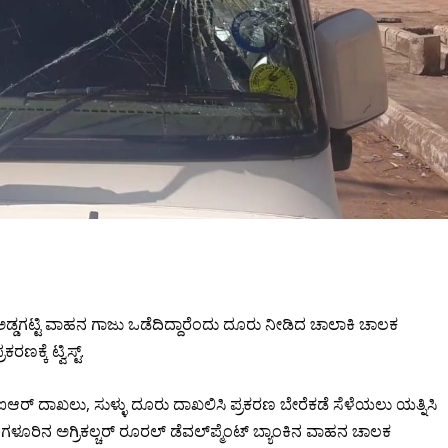
ಅಡ್ಡಗಟ್ಟಿ ವಾಹನ ಗಾಜು ಒಡೆದಿದ್ದಾರೆಂದು ದೂರು ನೀಡಿದ ಚಾಲಾಕಿ ಚಾಲಕ
ಕ್ಕೆ ಟ್ವಿಸ್ಟ್.
್ಐಆರ್ ದಾಖಲು, ಸುಳ್ಳು ದೂರು ದಾಖಲಿಸಿ ಪ್ರಕರಣ ಬೇರೆಕಡೆ ಸೆಳೆಯಲು ಯತ್ನಿಸಿ
ಂಗಳೂರಿನ ಅಗ್ರಿಕಲ್ಚರ್ ರೂರಲ್ ಡೆವಲ್‍ಪ್ಮೆಂಟ್ ಬ್ಯಾಂಕಿನ ವಾಹನ ಚಾಲಕ