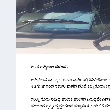
ಉ.ಕ ಸುದ್ದಿಜಾಲ ಬೆಳಗಾವಿ :
ಅಧಿವೇಶನ ಕರ್ತವ್ಯ ಬರುವಾಗ ದಾರಿಯಲ್ಲಿ ಕಿಡಿಗೇಡಿಗಳು 
ಕಿಡಿಗೇಡಿಗಳಿಂದ ಸರ್ಕಾರಿ ವಾಹನ ಮೇಲೆ ಕಲ್ಲು ತೂರಾಟ ಪ್ರಕರಣ
ಸುಳ್ಳು ದೂರು ನೀಡಿದ್ದ ಚಾಲಾಕಿ ಚಾಲಕನ ವಿರುದ್ಧವೇ ಎಫ
ಸಂಚಲನ ಸೃಷ್ಟಿಸಿದ್ದ ಪ್ರಕರಣದ ಸತ್ಯಾಸತ್ಯತೆ ಬಯಲಿಗೆ ಬೆ