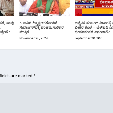
ದರೆ, ನಾವು
5 ಸಾವಿರ ಟ್ರ್ಯಾಕ್ಟರ್​ಗಳೊಂದಿಗೆ
ಅನೈತಿಕ ಸಂಬಂಧ ವಿಚಾರಕ್ಕೆ ನ
,
ಸುವರ್ಣಸೌಧಕ್ಕೆ ಪಂಚಮಸಾಲಿಗರ
ಭೀಕರ ಕೊಲೆ – ಬೆಳಗಾವಿ ಎಸ್
್ತೇವೆ :
ಮುತ್ತಿಗೆ
ಭೀಮಾಶಂಕರ ಏನಂತಾರೆ?
November 26, 2024
September 20, 2025
fields are marked
*