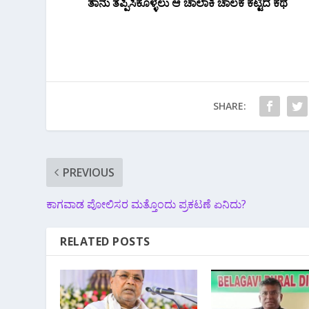
ತಾನು ತಪ್ಪಿಸಿಕೊಳ್ಳಲು ಆ ಚಾಲಾಕಿ ಚಾಲಕ ಕಟ್ಟಿದ ಕಥೆ
SHARE:
PREVIOUS
ಕಾಗವಾಡ ಪೋಲಿಸರ ಮತ್ತೊಂದು ಪ್ರಕಟಣೆ ಏನಿದು?
RELATED POSTS