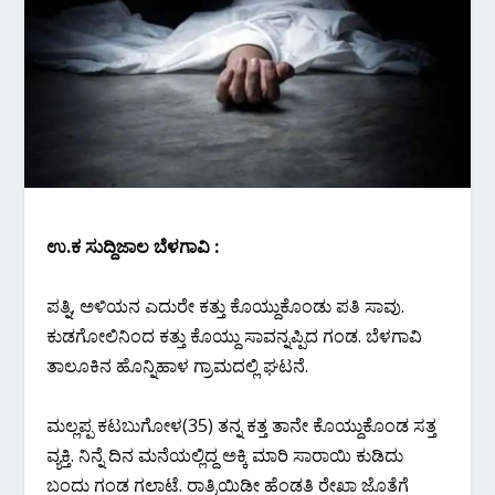
ಉ.ಕ ಸುದ್ದಿಜಾಲ ಬೆಳಗಾವಿ :
ಪತ್ನಿ, ಅಳಿಯನ ಎದುರೇ ಕತ್ತು ಕೊಯ್ದುಕೊಂಡು ಪತಿ ಸಾವು.
ಕುಡಗೋಲಿನಿಂದ ಕತ್ತು ಕೊಯ್ದು ಸಾವನ್ನಪ್ಪಿದ ಗಂಡ. ಬೆಳಗಾವಿ
ತಾಲೂಕಿನ ಹೊನ್ನಿಹಾಳ ಗ್ರಾಮದಲ್ಲಿ ಘಟನೆ.
ಮಲ್ಲಪ್ಪ ಕಟಬುಗೋಳ(35) ತನ್ನ ಕತ್ತ ತಾನೇ ಕೊಯ್ದುಕೊಂಡ ಸತ್ತ
ವ್ಯಕ್ತಿ. ನಿನ್ನೆ ದಿನ ಮನೆಯಲ್ಲಿದ್ದ ಅಕ್ಕಿ ಮಾರಿ ಸಾರಾಯಿ ಕುಡಿದು
ಬಂದು ಗಂಡ ಗಲಾಟೆ. ರಾತ್ರಿಯಿಡೀ ಹೆಂಡತಿ ರೇಖಾ ಜೊತೆಗೆ