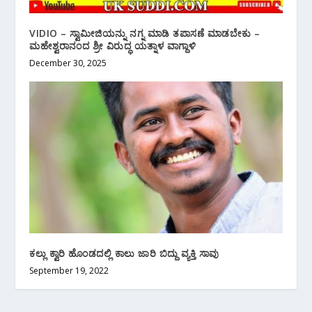
VIDIO – ಸ್ವಾಮೀಜಿಯನ್ನು ನಗ್ನ ಮಾಡಿ ತಪಾಸಣೆ ಮಾಡಬೇಕು –
ಮಹೇಶ್ವರಾನಂದ ಶ್ರೀ ವಿರುದ್ಧ ಯತ್ನಾಳ ವಾಗ್ದಾಳಿ
December 30, 2025
ಕಲ್ಲು ಕ್ವಾರಿ ಹೊಂಡದಲ್ಲಿ ಕಾಲು ಜಾರಿ ಬಿದ್ದು ವ್ಯಕ್ತಿ ಸಾವು
September 19, 2022